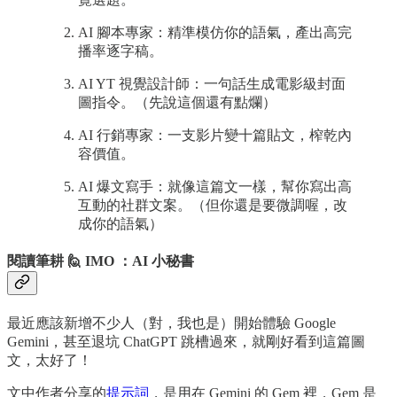
AI 腳本專家：精準模仿你的語氣，產出高完
播率逐字稿。
AI YT 視覺設計師：一句話生成電影級封面
圖指令。（先說這個還有點爛）
AI 行銷專家：一支影片變十篇貼文，榨乾內
容價值。
AI 爆文寫手：就像這篇文一樣，幫你寫出高
互動的社群文案。（但你還是要微調喔，改
成你的語氣）
閱讀筆耕 🙋 IMO ：AI 小秘書
最近應該新增不少人（對，我也是）開始體驗 Google
Gemini，甚至退坑 ChatGPT 跳槽過來，就剛好看到這篇圖
文，太好了！
文中作者分享的
提示詞
，是用在 Gemini 的 Gem 裡，Gem 是