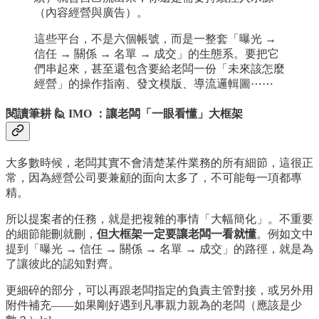
（內容經營與廣告）。
這些平台，不是六個帳號，而是一整套「曝光 →
信任 → 關係 → 名單 → 成交」的生態系。要把它
們串起來，甚至還包含要給老闆一份「未來該怎麼
經營」的操作指南、發文模版、導流邏輯圖⋯⋯
閱讀筆耕 🙋 IMO ：讓老闆「一眼看懂」大框架
大多數時候，老闆其實不會清楚某件業務的所有細節，這很正
常，因為經營公司要兼顧的面向太多了，不可能每一項都專
精。
所以提案者的任務，就是把複雜的事情「大幅簡化」。不重要
的細節能刪就刪，
但大框架一定要讓老闆一看就懂
。例如文中
提到「曝光 → 信任 → 關係 → 名單 → 成交」的路徑，就是為
了讓彼此的認知對齊。
更細碎的部分，可以再跟老闆指定的負責主管對接，或另外用
附件補充——如果剛好遇到凡事親力親為的老闆（應該是少