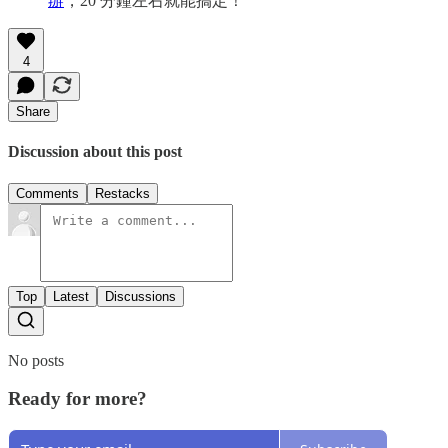
辦
，20 分鐘左右就能搞定！
4
Share
Discussion about this post
Comments
Restacks
Top
Latest
Discussions
No posts
Ready for more?