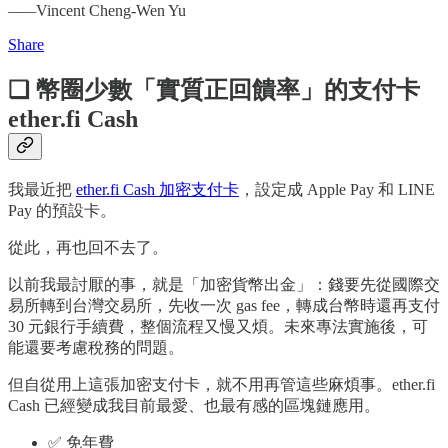
——
Vincent Cheng-Wen Yu
Share
❏ 幣圈少數「實質正回饋率」的支付卡
ether.fi Cash
我最近把
ether.fi Cash 加密支付卡
，設定成 Apple Pay 和 LINE
Pay 的預設卡。
從此，再也回不去了。
以前我最討厭的事，就是「加密貨幣出金」：錢要先從國際交
易所轉到台灣交易所，先收一次 gas fee，轉成台幣時還再支付
30 元銀行手續費，整個流程又慢又煩。未來專法實施後，可
能還要考慮稅務的問題。
但自從用上這張加密支付卡，就不用再管這些麻煩事。ether.fi
Cash 已經變成我目前最愛、也最有感的區塊鏈應用。
✅ 免年費