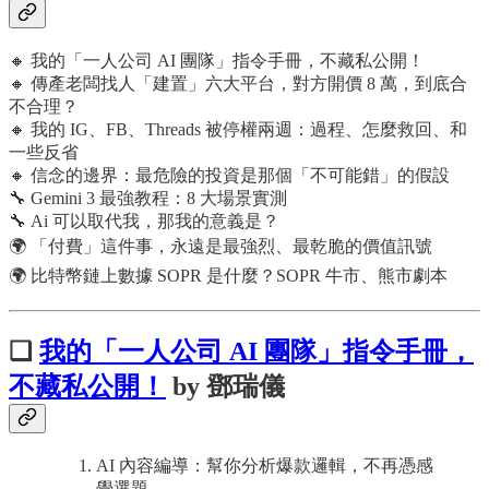
🔸 我的「一人公司 AI 團隊」指令手冊，不藏私公開！
🔸 傳產老闆找人「建置」六大平台，對方開價 8 萬，到底合
不合理？
🔸 我的 IG、FB、Threads 被停權兩週：過程、怎麼救回、和
一些反省
🔸 信念的邊界：最危險的投資是那個「不可能錯」的假設
🔧 Gemini 3 最強教程：8 大場景實測
🔧 Ai 可以取代我，那我的意義是？
🌍 「付費」這件事，永遠是最強烈、最乾脆的價值訊號
🌍 比特幣鏈上數據 SOPR 是什麼？SOPR 牛市、熊市劇本
❏
我的「一人公司 AI 團隊」指令手冊，
不藏私公開！
by 鄧瑞儀
AI 內容編導：幫你分析爆款邏輯，不再憑感
覺選題。