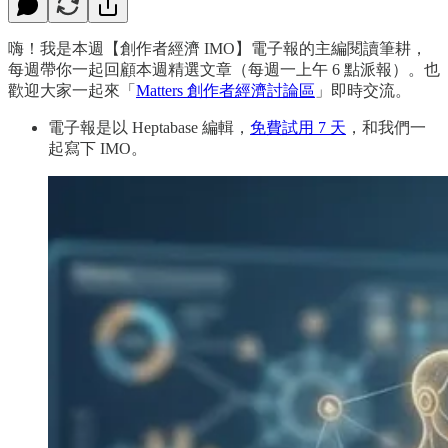
嗨！我是本週【創作者經濟 IMO】電子報的主編閱讀筆耕，
每週帶你一起回顧本週精選文章（每週一上午 6 點派報）。也
歡迎大家一起來「
Matters 創作者經濟討論區
」即時交流。
電子報是以 Heptabase 編輯，
免費試用 7 天
，和我們一
起寫下 IMO。