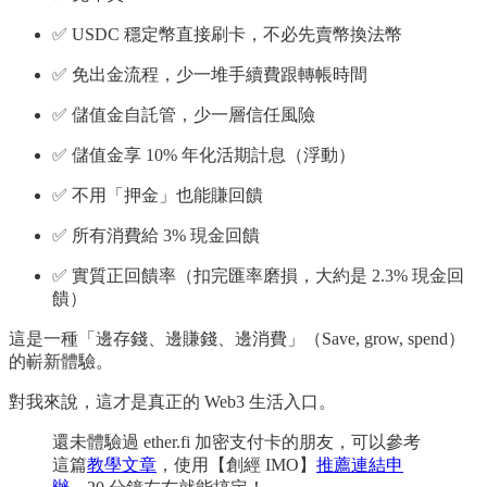
✅ USDC 穩定幣直接刷卡，不必先賣幣換法幣
✅ 免出金流程，少一堆手續費跟轉帳時間
✅ 儲值金自託管，少一層信任風險
✅ 儲值金享 10% 年化活期計息（浮動）
✅ 不用「押金」也能賺回饋
✅ 所有消費給 3% 現金回饋
✅ 實質正回饋率（扣完匯率磨損，大約是 2.3% 現金回
饋）
這是一種「邊存錢、邊賺錢、邊消費」（Save, grow, spend）
的嶄新體驗。
對我來說，這才是真正的 Web3 生活入口。
還未體驗過 ether.fi 加密支付卡的朋友，可以參考
這篇
教學文章
，使用【創經 IMO】
推薦連結申