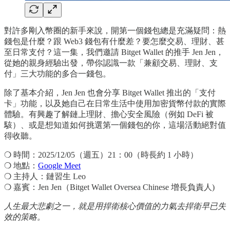
對許多剛入幣圈的新手來說，開第一個錢包總是充滿疑問：熱
錢包是什麼？跟 Web3 錢包有什麼差？要怎麼交易、理財、甚
至日常支付？這一集，我們邀請 Bitget Wallet 的推手 Jen Jen，
從她的親身經驗出發，帶你認識一款「兼顧交易、理財、支
付」三大功能的多合一錢包。
除了基本介紹，Jen Jen 也會分享 Bitget Wallet 推出的「支付
卡」功能，以及她自己在日常生活中使用加密貨幣付款的實際
體驗。有興趣了解鏈上理財、擔心安全風險（例如 DeFi 被
駭）、或是想知道如何挑選第一個錢包的你，這場活動絕對值
得收聽。
❍ 時間：2025/12/05（週五）21：00（時長約 1 小時）
❍ 地點：
Google Meet
❍ 主持人：鏈習生 Leo
❍ 嘉賓：Jen Jen（Bitget Wallet Oversea Chinese 增長負責人)
人生最大悲劇之一，就是用捍衛核心價值的力氣去捍衛早已失
效的策略。