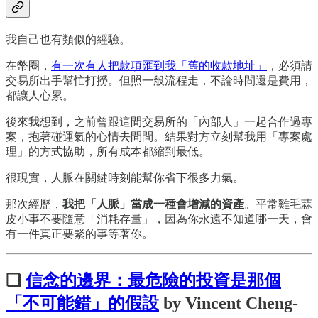
我自己也有類似的經驗。
在幣圈，
有一次有人把款項匯到我「舊的收款地址」
，必須請
交易所出手幫忙打撈。但照一般流程走，不論時間還是費用，
都讓人心累。
後來我想到，之前曾跟這間交易所的「內部人」一起合作過專
案，抱著碰運氣的心情去問問。結果對方立刻幫我用「專案處
理」的方式協助，所有成本都縮到最低。
很現實，人脈在關鍵時刻能幫你省下很多力氣。
那次經歷，
我把「人脈」當成一種會增減的資產
。平常雞毛蒜
皮小事不要隨意「消耗存量」，因為你永遠不知道哪一天，會
有一件真正要緊的事等著你。
❏
信念的邊界：最危險的投資是那個
「不可能錯」的假設
by Vincent Cheng-