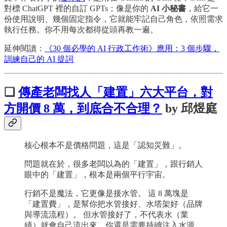
對標 ChatGPT 裡的自訂 GPTs；像是你的
AI 小秘書
，給它一
份使用說明、幾個固定指令，它就能牢記自己角色，依照需求
執行任務。你不用每次都得從頭再教一遍。
延伸閱讀：
《30 個必學的 AI 行政工作術》應用：3 個步驟，
訓練自己的 AI 提詞
❏
傳產老闆找人「建置」六大平台，對
方開價 8 萬，到底合不合理？
by 邱煜庭
核心根本不是價格問題，這是「認知災難」。
問題就在於，很多老闆以為的「建置」，跟行銷人
眼中的「建置」，根本是兩個平行宇宙。
行銷不是魔法，它更像是接水管。 這 8 萬塊是
「建置費」，是幫你把水管接好、水塔架好（品牌
與導流流程）。 但水管接好了，不代表水（業
績）就會自己流出來，你還是需要持續注入水源