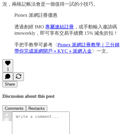
況，兩格記帳法會是一個值得一試的小技巧。
Pionex 派網註冊優惠
透過創經 IMO
專屬連結註冊
，或手動輸入邀請碼
imoweekly，即可享有交易手續費 15% 減免折扣！
手把手教學可參考〈
Pionex 派網註冊教學｜三分鐘
帶你完成派網開戶＋KYC＋派網入金
〉一文。
1
Share
Discussion about this post
Comments
Restacks