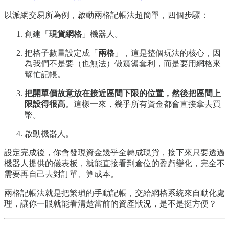
以派網交易所為例，啟動兩格記帳法超簡單，四個步驟：
創建「
現貨網格
」機器人。
把格子數量設定成「
兩格
」，這是整個玩法的核心，因
為我們不是要（也無法）做震盪套利，而是要用網格來
幫忙記帳。
把開單價故意放在接近區間下限的位置，然後把區間上
限設得很高
。這樣一來，幾乎所有資金都會直接拿去買
幣。
啟動機器人。
設定完成後，你會發現資金幾乎全轉成現貨，接下來只要透過
機器人提供的儀表板，就能直接看到倉位的盈虧變化，完全不
需要再自己去對訂單、算成本。
兩格記帳法就是把繁瑣的手動記帳，交給網格系統來自動化處
理，讓你一眼就能看清楚當前的資產狀況，是不是挺方便？