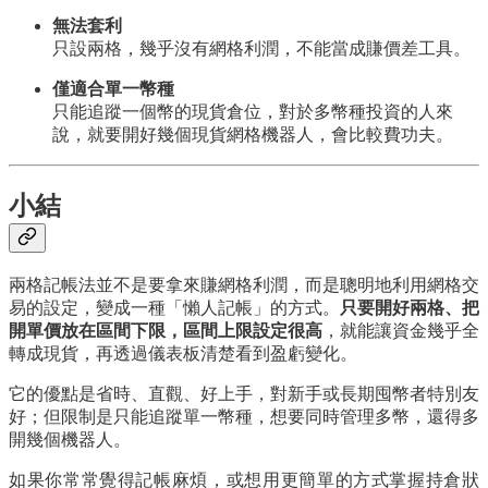
無法套利
只設兩格，幾乎沒有網格利潤，不能當成賺價差工具。
僅適合單一幣種
只能追蹤一個幣的現貨倉位，對於多幣種投資的人來
說，就要開好幾個現貨網格機器人，會比較費功夫。
小結
兩格記帳法並不是要拿來賺網格利潤，而是聰明地利用網格交
易的設定，變成一種「懶人記帳」的方式。
只要開好兩格、把
開單價放在區間下限，區間上限設定很高
，就能讓資金幾乎全
轉成現貨，再透過儀表板清楚看到盈虧變化。
它的優點是省時、直觀、好上手，對新手或長期囤幣者特別友
好；但限制是只能追蹤單一幣種，想要同時管理多幣，還得多
開幾個機器人。
如果你常常覺得記帳麻煩，或想用更簡單的方式掌握持倉狀