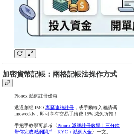
加密貨幣記帳：兩格記帳法操作方式
Pionex 派網註冊優惠
透過創經 IMO
專屬連結註冊
，或手動輸入邀請碼
imoweekly，即可享有交易手續費 15% 減免折扣！
手把手教學可參考〈
Pionex 派網註冊教學｜三分鐘
帶你完成派網開戶＋KYC＋派網入金
〉一文。