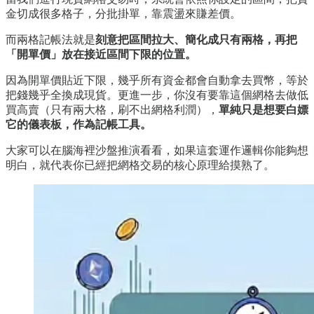
金切成很多格子，分批掛單，靠震盪來賺差價。
而兩格記帳法就是
刻意把區間拉大、簡化成只有兩格，再把
「開單價」放在接近區間下限的位置。
因為開單價貼近下限，幾乎所有資金都會自動拿去買幣，等於
把錢幾乎全換成現貨。更進一步，你沒有要靠這個網格去做低
買高賣（只有兩大格，刷不出網格利潤），
單純只是想要白嫖
它的儀表板，作為記帳工具。
大家可以在腦海裡沙盤推演看看，如果這套運作邏輯你能夠想
明白，就代表你已經把網格交易的核心原理給摸熟了。