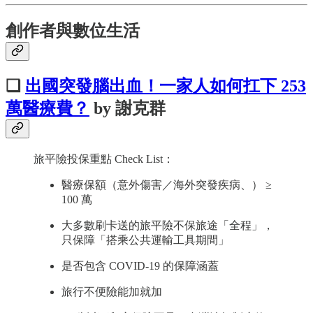
創作者與數位生活
❏
出國突發腦出血！一家人如何扛下 253
萬醫療費？
by 謝克群
旅平險投保重點 Check List：
醫療保額（意外傷害／海外突發疾病、） ≥
100 萬
大多數刷卡送的旅平險不保旅途「全程」，
只保障「搭乘公共運輸工具期間」
是否包含 COVID-19 的保障涵蓋
旅行不便險能加就加