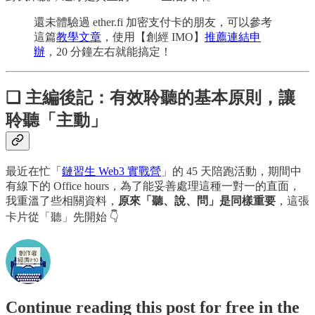
還未體驗過 ether.fi 加密支付卡的朋友，可以參考
這篇
教學文章
，使用【創經 IMO】
推薦連結申
辦
，20 分鐘左右就能搞定！
❏ 主編後記：
有效聆聽的基本原則，讓
聆聽「主動」
最近在忙「
鏈習生 Web3 實戰營
」的 45 天陪跑活動，期間中
有線下的 Office hours，為了能妥善處理這種一對一的直面，
我重溫了些相關資料，
原來「聽、說、問」是同樣重要
，這張
卡片從「聽」先開始 👇
Continue reading this post for free in the