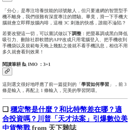
「分心」是專注培養技能的頭號敵人，但只要連網的智慧型手
機不離身，我們很難有深度專注的體驗。畢竟，滑一下手機大
腦就會立即釋放腦內啡，這種 3C 刺激的快感，誰能不淪陷？
若要改變這一切，可以嘗試做以下
調整
：把螢幕調成黑白降低
吸引力、刪除社群軟體的APP改成只用電腦登入、把手機收到
手機袋以及規範每天晚上幾點之後就不看手機訊息，相信不用
多久就會看到效果！
閱讀筆耕 🙋 IMO ：3+1
這則選文很好地呼應了前一篇提到的「
學習如何學習
」，前 3
條是輸入，再配上 1 條輸入，完美的學習閉環。
❏
穩定幣是什麼？和比特幣差在哪？適
合投資嗎？川普「天才法案」引爆數位美
中貨幣戰
from 天下雜誌