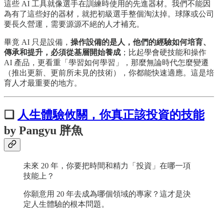
這些 AI 工具就像選手在訓練時使用的先進器材。我們不能因
為有了這些好的器材，就把初級選手整個淘汰掉。球隊或公司
要長久營運，需要源源不絕的人才補充。
畢竟 AI 只是設備，
操作設備的是人，他們的經驗如何培育、
傳承和提升，必須從基層開始養成
；比起學會硬技能和操作
AI 產品，更看重「學習如何學習」，那麼無論時代怎麼變遷
（推出更新、更前所未見的技術），你都能快速適應。這是培
育人才最重要的地方。
❏
人生體驗攸關，你真正該投資的技能
by Pangyu 胖魚
未來 20 年，你要把時間和精力「投資」在哪一項
技能上？
你願意用 20 年去成為哪個領域的專家？這才是決
定人生體驗的根本問題。