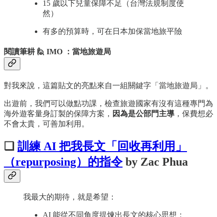
15 歲以下兒童保障不足（台灣法規制度使
然）
有多的預算時，可在日本加保當地旅平險
閱讀筆耕 🙋 IMO ：當地旅遊局
對我來說，這篇貼文的亮點來自一組關鍵字「當地旅遊局」。
出遊前，我們可以做點功課，檢查旅遊國家有沒有這種專門為
海外遊客量身訂製的保障方案，
因為是公部門主導
，保費想必
不會太貴，可善加利用。
❏
訓練 AI 把我長文「回收再利用」
（repurposing）的指令
by Zac Phua
我最大的期待，就是希望：
AI 能從不同角度提煉出長文的核心思想；