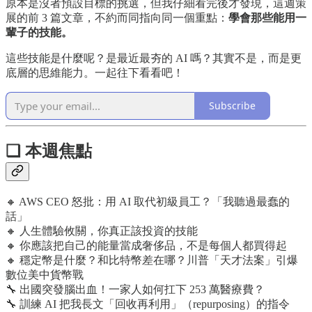
原本是沒者預設目標的挑選，但我仔細看完後才發現，這週策
展的前 3 篇文章，不約而同指向同一個重點：
學會那些能用一
輩子的技能。
這些技能是什麼呢？是最近最夯的 AI 嗎？其實不是，而是更
底層的思維能力。一起往下看看吧！
Subscribe
❏ 本週焦點
🔸 AWS CEO 怒批：用 AI 取代初級員工？「我聽過最蠢的
話」
🔸 人生體驗攸關，你真正該投資的技能
🔸 你應該把自己的能量當成奢侈品，不是每個人都買得起
🔸 穩定幣是什麼？和比特幣差在哪？川普「天才法案」引爆
數位美中貨幣戰
🔧 出國突發腦出血！一家人如何扛下 253 萬醫療費？
🔧 訓練 AI 把我長文「回收再利用」（repurposing）的指令