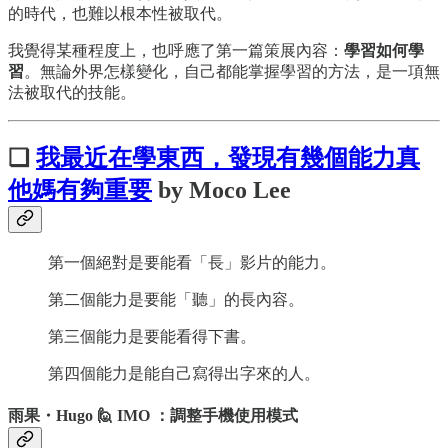
的時代，也難以根本性被取代。
我覺得某種程度上，也呼應了第一篇策展內容：
學習如何學
習
。無論外界怎樣變化，自己都能掌握學習的方法，是一項無
法被取代的技能。
❏
我最近在學東西，發現有幾個能力真
他媽有夠重要
by Moco Lee
第一個絕對是要能看「長」影片的能力。
第二個能力是要能「聽」的長內容。
第三個能力是要能看得下書。
第四個能力是能自己寫得出字來的人。
雨果・Hugo 🙋 IMO ：調整手機使用模式