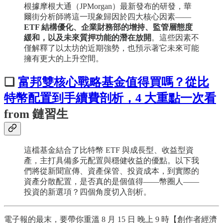
根據摩根大通（JPMorgan）最新發布的研發，華
爾街分析師將這一現象歸因於四大核心因素——
ETF 結構優化、企業財務部的增持、監管層態度
緩和，以及未來質押功能的潛在放開
。這些因素不
僅解釋了以太坊的近期強勢，也預示著它未來可能
擁有更大的上升空間。
❏
富邦雙核心戰略基金值得買嗎？從比
特幣配置到手續費剖析，4 大重點一次看
from 鏈習生
這檔基金結合了比特幣 ETF 與成長型、收益型資
產，主打具備多元配置與穩健收益的優點。以下我
們將從新聞宣傳、資產保管、投資成本，到實際的
資產分散配置，是否真的是個值得——幣圈人——
投資的新選項？四個角度切入剖析。
電子報的最末，要帶你重溫 8 月 15 日 晚上 9 時【創作者經濟