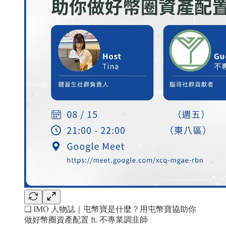
❏ IMO 人物誌｜屯幣寶是什麼？用屯幣寶協助你
做好幣圈資產配置 ft. 不專業調韭師