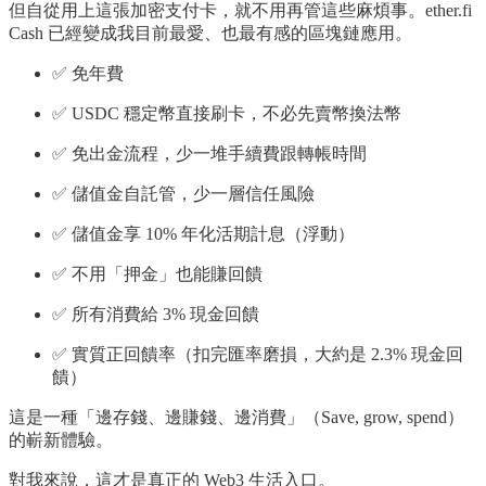
但自從用上這張加密支付卡，就不用再管這些麻煩事。ether.fi
Cash 已經變成我目前最愛、也最有感的區塊鏈應用。
✅ 免年費
✅ USDC 穩定幣直接刷卡，不必先賣幣換法幣
✅ 免出金流程，少一堆手續費跟轉帳時間
✅ 儲值金自託管，少一層信任風險
✅ 儲值金享 10% 年化活期計息（浮動）
✅ 不用「押金」也能賺回饋
✅ 所有消費給 3% 現金回饋
✅ 實質正回饋率（扣完匯率磨損，大約是 2.3% 現金回
饋）
這是一種「邊存錢、邊賺錢、邊消費」（Save, grow, spend）
的嶄新體驗。
對我來說，這才是真正的 Web3 生活入口。