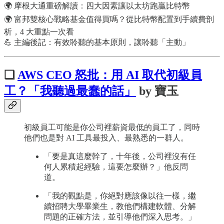
🌍 摩根大通重磅解讀：四大因素讓以太坊跑贏比特幣
🌍 富邦雙核心戰略基金值得買嗎？從比特幣配置到手續費剖
析，4 大重點一次看
💪 主編後記：有效聆聽的基本原則，讓聆聽「主動」
❏
AWS CEO 怒批：用 AI 取代初級員
工？「我聽過最蠢的話」
by 寶玉
初級員工可能是你公司裡薪資最低的員工了，同時
他們也是對 AI 工具最投入、最熟悉的一群人。
「要是真這麼幹了，十年後，公司裡沒有任
何人累積起經驗，這要怎麼辦？」他反問
道。
「我的觀點是，你絕對應該像以往一樣，繼
續招聘大學畢業生，教他們構建軟體、分解
問題的正確方法，並引導他們深入思考。」