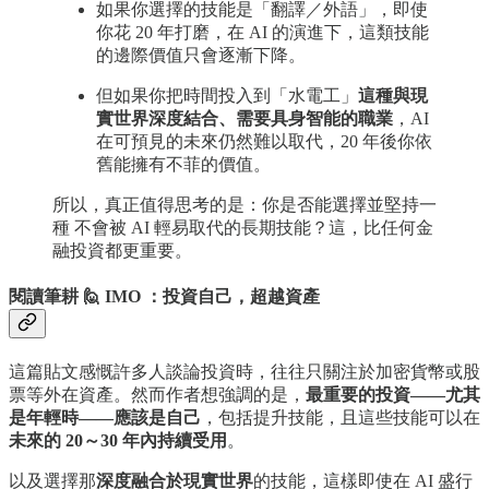
如果你選擇的技能是「翻譯／外語」，即使
你花 20 年打磨，在 AI 的演進下，這類技能
的邊際價值只會逐漸下降。
但如果你把時間投入到「水電工」
這種與現
實世界深度結合、需要具身智能的職業
，AI
在可預見的未來仍然難以取代，20 年後你依
舊能擁有不菲的價值。
所以，真正值得思考的是：你是否能選擇並堅持一
種 不會被 AI 輕易取代的長期技能？這，比任何金
融投資都更重要。
閱讀筆耕 🙋 IMO ：
投資自己，超越資產
這篇貼文感慨許多人談論投資時，往往只關注於加密貨幣或股
票等外在資產。然而作者想強調的是，
最重要的投資——尤其
是年輕時——應該是自己
，包括提升技能，且這些技能可以在
未來的 20～30 年內持續受用
。
以及選擇那
深度融合於現實世界
的技能，這樣即使在 AI 盛行