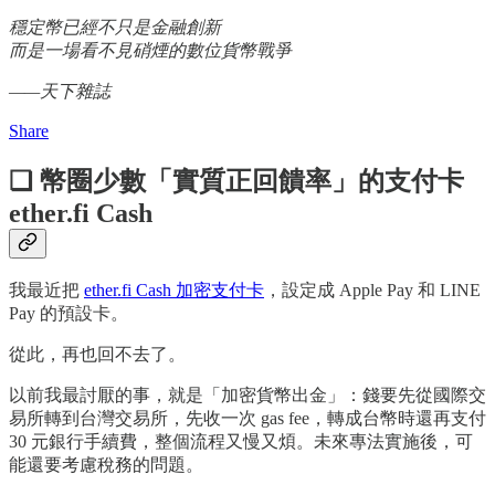
穩定幣已經不只是金融創新
而是一場看不見硝煙的數位貨幣戰爭
——天下雜誌
Share
❏ 幣圈少數「實質正回饋率」的支付卡
ether.fi Cash
我最近把
ether.fi Cash 加密支付卡
，設定成 Apple Pay 和 LINE
Pay 的預設卡。
從此，再也回不去了。
以前我最討厭的事，就是「加密貨幣出金」：錢要先從國際交
易所轉到台灣交易所，先收一次 gas fee，轉成台幣時還再支付
30 元銀行手續費，整個流程又慢又煩。未來專法實施後，可
能還要考慮稅務的問題。