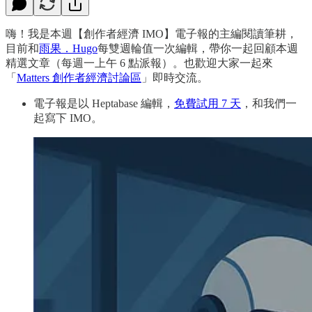
嗨！我是本週【創作者經濟 IMO】電子報的主編閱讀筆耕，
目前和
雨果．Hugo
每雙週輪值一次編輯，帶你一起回顧本週
精選文章（每週一上午 6 點派報）。也歡迎大家一起來
「
Matters 創作者經濟討論區
」即時交流。
電子報是以 Heptabase 編輯，
免費試用 7 天
，和我們一
起寫下 IMO。