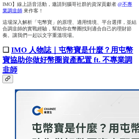
IMO】線上語音活動，邀請到腦哥社群的資深貢獻者
@不專
業調韭師
來作客！
這場深入解析「屯幣寶」的原理、適用情境、平台選擇，並結
合調韭師的實戰經驗，幫助你在幣圈找到適合自己的理財節
奏。讓我們一起以文字重溫現場。
❏
IMO 人物誌｜屯幣寶是什麼？用屯幣
寶協助你做好幣圈資產配置 ft. 不專業調
韭師