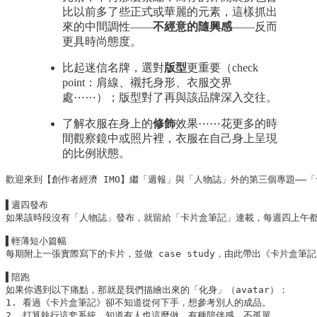
比以前多了些正式或華麗的元素，這樣抓出
來的中間調性——
不經意的隨興感
——反而
更具時尚態度。
比起迷信名牌，選對
版型
更重要（check
point：肩線、襯托身形、衣服交界
處⋯⋯）；版型對了再與該品牌深入交往。
了解衣服在身上的
修飾
效果⋯⋯花更多的時
間觀察鏡中或照片裡，衣服在自己身上呈現
的比例狀態。
歡迎來到【創作者經濟 IMO】繼「週報」與「人物誌」外的第三個專題——「卡
▌週四發布

如果該時段沒有「人物誌」發布，就留給「卡片盒筆記」連載，每週四上午都
▌輕薄短小篇幅

每期附上一張實際寫下的卡片，並做 case study，由此帶出《卡片盒筆
▌陪跑

如果你遇到以下痛點，那就是我們描繪出來的「化身」（avatar）：

1. 看過《卡片盒筆記》卻不知道從何下手，想參考別人的成品。

2. 打算執行這套系統，知道有人也這麼做，有種陪伴感，不孤單。
