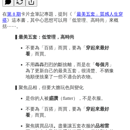
在
第 8 期
卡片盒筆記專題，提到《「
最美五套」質感人生穿
搭
》這本書，其中心思想可以用「低管理、高時尚」來概
括⋯⋯。
▍最美五套：低管理，高時尚
不要為「百搭」而買，要為「
穿起來最好
看
」而買。
不用轟轟烈烈的斷捨離，而是在「
每個月
」
為了更新自己的最美五套，很清楚、不猶豫
地順便捨棄了一些不適合的衣物。
▍聚焦品相，但要大膽玩色與變化
是你的人被
盛讚
（flatter），不是衣服。
不要為「百搭」而買，要為「
穿起來最好
看
」而買。
聚焦購買品項
。
盡量讓五套衣服的
品相雷