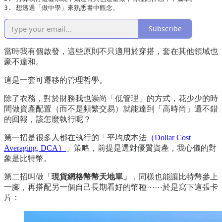
3. 想透過「做中學」來熟悉書中觀念。
Subscribe
當時我有個啟發，這些原則不只適用於穿搭，套在其他領域也
豪不違和。
這是一套可遷移的管理哲學。
除了衣務，對於財務我也崇尚「低管理」的方式，花少少的時
間做資產配置（而不是頻繁交易）就能達到「高時尚」還不錯
的回報，該怎麼執行呢？
第一招是很多人都在執行的「平均成本法
（Dollar Cost
Averaging, DCA）
」策略，前提是選對優質資產，我心儀的對
象是比特幣。
第二招叫做「
現貨網格幣幣天地單」
，同樣也能讓比特幣參上
一腳，再搭配另一個自己長期看好的幣種⋯⋯於是寫下這張卡
片：