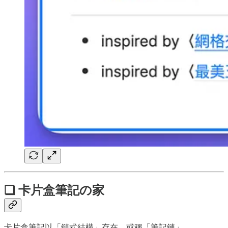
❏ 卡片盒筆記の家
卡片盒筆記以「鏈式結構」存在，或稱「筆記鏈」。