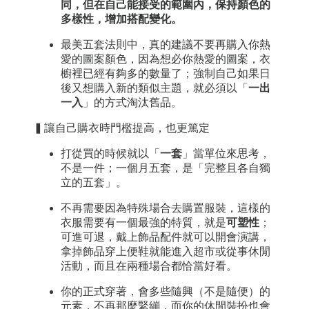
同，但在自己能接受的範圍內，保持顏色的
多樣性，增加搭配變化。
最美五套法則中，真的建議不要再購入你熱
愛的圖案顏色，因為想必你熱愛的圖案，衣
櫥裡已經有夠多的數量了；強制自己如果日
後又想購入新的類似主題，就必須以「
一出
一入
」的方式淘汰舊品。
▍讓自己購衣時門檻提高，也更篤定
打從買的時候就以「
一套
」當單位來思考，
不是一件；一個月五套，是「完整且各自獨
立的五套」。
不再需要因為特殊場合去購置服裝，這樣的
衣服需要有一個最強的特質，就是
可塑性
；
可進可退，戴上飾品配件就可以開會演講，
拿掉飾品穿上便鞋就能進入超市或從事休閒
活動，而且在兩種場合都恰當好看。
你的正式穿著，會多些隨興（不是隨便）的
元素，不再那麼緊繃，而你的休閒裝扮也會