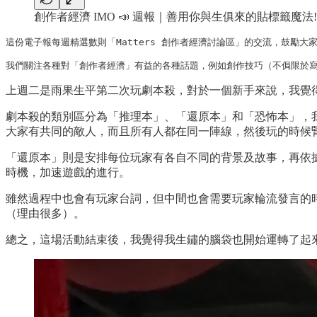
創作者經濟 IMO 📣 週報｜善用你與生俱來的貼標籤魔法!
這份電子報每週精選數則「Matters 創作者經濟討論區」的交流，鼓勵大家踴
我們關注各種對「創作者經濟」有益的各種話題，例如創作技巧（不侷限於寫
上週二是雨果生平第二次玩劇本殺，對於一個新手來說，我覺
劇本殺的類別區分為「推理本」、「還原本」和「恐怖本」，
大家有共同的敵人，而且所有人都在同一陣線，然後玩的時候
「還原本」則是安排每位玩家有各自不同的背景及故事，再依
時機，加速遊戲的進行。
雖然過程中也會有玩家台詞，但中間也會需要玩家輪流發言的
（理由很多）。
總之，這場活動結束後，我覺得我生鏽的腦袋也開始運轉了起來