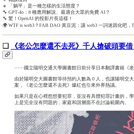
🔹 「躺平」是一種怎樣的生活態度？
🔧 GPT-4o：8 種應用解說、最適合大眾的免費 AI？
🔧 驚！OpenAI 的投影片長這樣！
🌍 WTF is web3？FAB DAO 黃豆泥：讓 web3 一詞迷因
❏
《老公怎麼還不去死》千人搶破頭要借
⋯⋯國立陽明交通大學圖書館日前分享日本翻譯書籍《老公
由於陽明交大圖書館等待預約人數為 0 人，也讓陽明
案，《老公怎麼還不去死》爆紅也引來外界熱議。
如果只是在心裡想想要犯罪，並沒有具體犯罪計畫的，學
上是完全沒有問題的，家庭和諧層面不在討論範圍內。