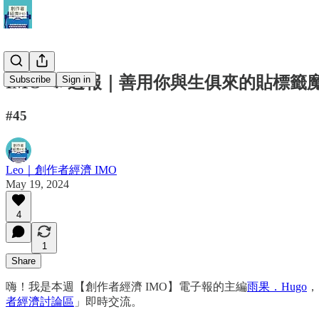
IMO 📣 週報｜善用你與生俱來的貼標籤
Subscribe
Sign in
#45
Leo｜創作者經濟 IMO
May 19, 2024
4
1
Share
嗨！我是本週【創作者經濟 IMO】電子報的主編
雨果．Hugo
，
者經濟討論區
」即時交流。