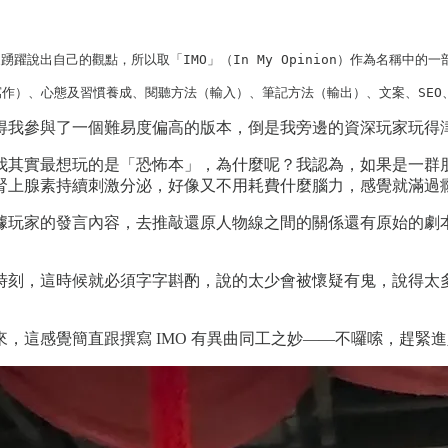
躍說出自己的觀點，所以取「IMO」（In My Opinion）作為名稱中的一部
作）、心態及習慣養成、閱聽方法（輸入）、筆記方法（輸出）、文案、SEO
得我參與了一個難易度偏高的版本，倒是我旁邊的資深玩家玩得
我其實最想玩的是「恐怖本」，為什麼呢？我認為，如果是一群
腎上腺素持續刺激分泌，好像又不用耗費什麼腦力，感覺就滿過
據玩家的發言內容，去推敲還原人物線之間的關係還有原始的劇
時刻，這時候就必須字字斟酌，說的太少會被懷疑有鬼，說得太
，這感覺簡直跟撰寫 IMO 有異曲同工之妙——不囉嗦，趕緊