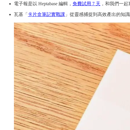
電子報是以 Heptabase 編輯，
免費試用 7 天
，和我們一起寫
瓦基「
卡片盒筆記實戰課
」從靈感捕捉到高效產出的知識管