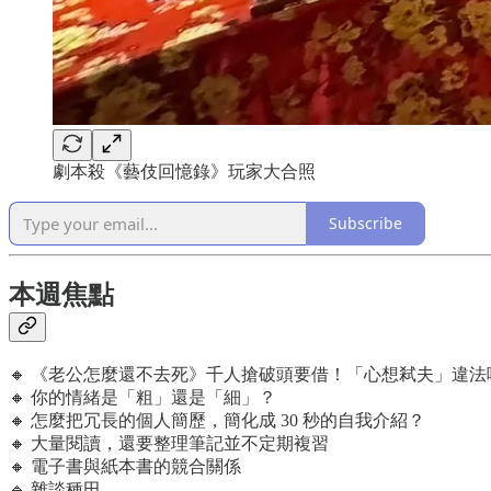
劇本殺《藝伎回憶錄》玩家大合照
Subscribe
本週焦點
🔸 《老公怎麼還不去死》千人搶破頭要借！「心想弒夫」違法
🔸 你的情緒是「粗」還是「細」？
🔸 怎麼把冗長的個人簡歷，簡化成 30 秒的自我介紹？
🔸 大量閱讀，還要整理筆記並不定期複習
🔸 電子書與紙本書的競合關係
🔹 雜談種田