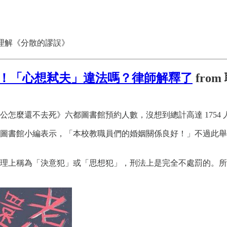
化吧，理解《分散的謬誤》
！「心想弒夫」違法嗎？律師解釋了
fro
怎麼還不去死》六都圖書館預約人數，沒想到總計高達 1754 
交大圖書館小編表示，「本校教職員們的婚姻關係良好！」不過此
理上稱為「決意犯」或「思想犯」，刑法上是完全不處罰的。所