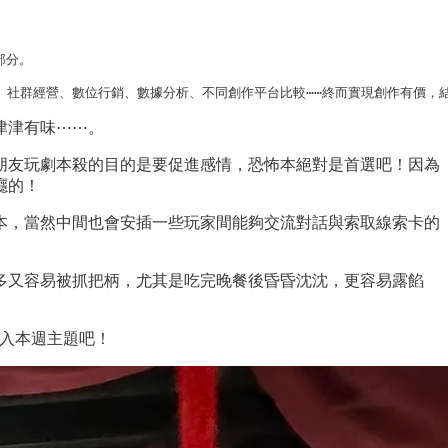
分。

、社群經營、數位行銷、數據分析、不同創作平台比較⋯⋯終而實現創作有價，
津津有味⋯⋯。
朋友玩劇本殺的目的是要促進感情，恐怖本絕對是首選吧！因為
癮的！
本，當然中間也會安插一些玩家間能夠交流對話與索取線索卡的
多又容易被抓把柄，尤其是吃完晚餐後昏昏沈沈，更容易露餡
進入本週主題吧！