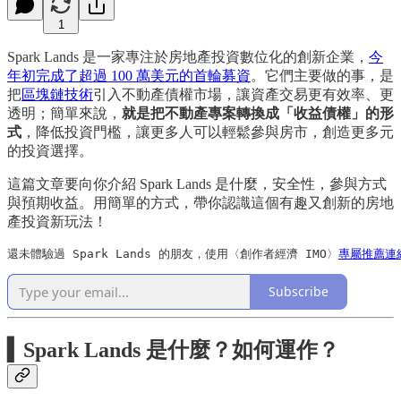
1
Spark Lands 是一家專注於房地產投資數位化的創新企業，
今
年初完成了超過 100 萬美元的首輪募資
。它們主要做的事，是
把
區塊鏈技術
引入不動產債權市場，讓資產交易更有效率、更
透明；簡單來說，
就是把不動產專案轉換成「收益債權」的形
式
，降低投資門檻，讓更多人可以輕鬆參與房市，創造更多元
的投資選擇。
這篇文章要向你介紹 Spark Lands 是什麼，安全性，參與方式
與預期收益。用簡單的方式，帶你認識這個有趣又創新的房地
產投資新玩法！
還未體驗過 Spark Lands 的朋友，使用〈創作者經濟 IMO〉
專屬推薦連
Subscribe
▍
Spark Lands 是什麼？如何運作？