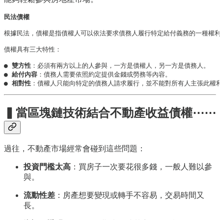
民法債權

根據民法，債權是指債權人可以依法要求債務人履行特定給付義務的一種權利
債權具有三大特性：

● 
雙方性
：必須有兩方以上的人參與，一方是債權人，另一方是債務人。

● 
給付內容
：債務人需要依照約定提供金錢或勞務等內容。

● 
相對性
：債權人只能向特定的債務人請求履行，並不能對所有人主張此權
▍
當區塊鏈技術結合不動產收益債權⋯⋯
過往，不動產市場經常會碰到這些問題：
投資門檻太高
：買房子一次要花很多錢，一般人難以參
與。
流動性差
：房產想要變現或轉手不容易，交易時間又
長。