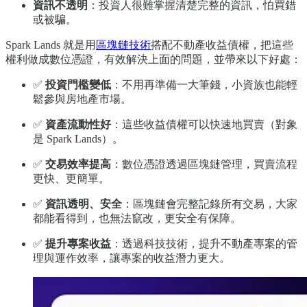
資訊不透明
：投資人很難掌握清楚完整的資訊，怕買錯
或被騙。
Spark Lands 就是用
區塊鏈技術
搭配不動產收益債權，把這些
權利做成數位憑證，有效解決上面的問題，並帶來以下好處：
✅
投資門檻變低
：不用再準備一大筆錢，小資族也能輕
鬆參與房地產市場。
✅
資產流動性好
：這些收益債權可以快速地買賣（對象
是 Spark Lands）。
✅
交易效率提高
：數位憑證透過區塊鏈管理，買賣流程
更快、更簡單。
✅
資訊透明、安全
：區塊鏈會完整記錄所有交易，大家
都能看得到，也無法竄改，更安全有保障。
✅
提升專案收益
：透過科技技術，提升不動產專案的管
理與運作效率，讓專案的收益潛力更大。