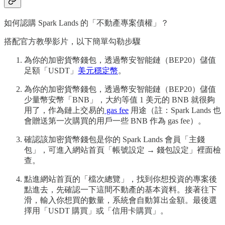
如何認購 Spark Lands 的「不動產專案債權」？
搭配官方教學影片，以下簡單勾勒步驟
為你的加密貨幣錢包，透過幣安智能鏈（BEP20）儲值
足額「USDT」
美元穩定幣
。
為你的加密貨幣錢包，透過幣安智能鏈（BEP20）儲值
少量幣安幣「BNB」，大約等值 1 美元的 BNB 就很夠
用了，作為鏈上交易的
gas fee
用途（註：Spark Lands 也
會贈送第一次購買的用戶一些 BNB 作為 gas fee）。
確認該加密貨幣錢包是你的 Spark Lands 會員「主錢
包」，可進入網站首頁「帳號設定 → 錢包設定」裡面檢
查。
點進網站首頁的「檔次總覽」，找到你想投資的專案後
點進去，先確認一下這間不動產的基本資料。接著往下
滑，輸入你想買的數量，系統會自動算出金額。最後選
擇用「USDT 購買」或「信用卡購買」。