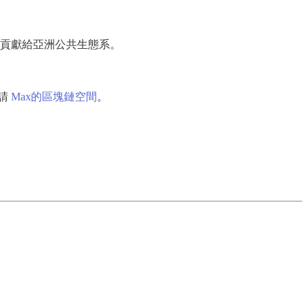
貢獻給亞洲公共生態系。
請
Max的區塊鏈空間
。