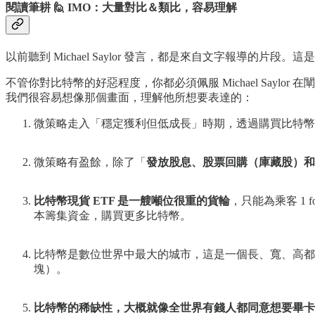
閱讀筆耕 🙋 IMO：大量對比＆類比，容易理解
以前聽到 Michael Saylor 發言，都是來自文字報導的
不管你對比特幣的好惡程度，你都必須佩服 Michael Say
我們很容易想像那個畫面，理解他所想要表達的：
微策略走入「穩定獲利但低成長」時期，透過購買比特幣
微策略有盈餘，除了「
發放股息、股票回購（庫藏股）和
比特幣現貨 ETF 是一艘噸位很重的貨輪
，只能為乘客 1 
本籌集資金，購買更多比特幣。
比特幣是數位世界中最大的城市，這是一個長、寬、高都是 
塊）。
比特幣的稀缺性，大概就像全世界有錢人都同意想要畢卡