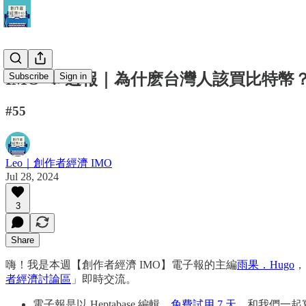
IMO 📣 週報｜為什麽台灣人該買比特幣？微策
Subscribe
Sign in
#55
Leo｜創作者經濟 IMO
Jul 28, 2024
3
Share
嗨！我是本週【創作者經濟 IMO】電子報的主編
雨果．Hugo
，
者經濟討論區
」即時交流。
電子報是以 Heptabase 編輯，
免費試用 7 天
，和我們一起寫