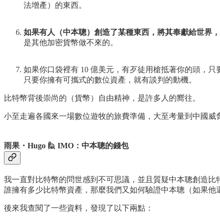
法增產）的東西。
如果有人（中本聰）創造了某種東西，將其奉獻給世界，
是其他加密貨幣做不來的。
如果你口袋裡有 10 億美元，有歹徒用槍抵著你的頭，只要
只要你擁有可攜式的數位資產，就有談判的動機。
比特幣背後崇尚的（貨幣）自由精神，是許多人的嚮往。
小至走遍各國來一場數位遊牧的旅費準備，大至考量到中國威
雨果・Hugo 🙋 IMO：中本聰的錢包
我一直對比特幣的問世感到不可思議，並且質疑中本聰創造比
誰擁有多少比特幣資產，那麼我們又如何驗證中本聰（如果他
後來我查閱了一些資料，發現了以下兩點：