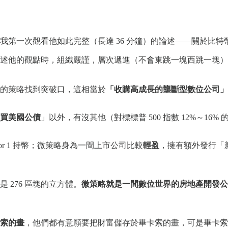
片段。這是我第一次觀看他如此完整（長達 36 分鐘）的論述——關
lor 在闡述他的觀點時，組織嚴謹，層次遞進（不會東跳一塊西跳一
的策略找到突破口，這相當於
「收購高成長的壟斷型數位公司」
買美國公債
」以外，有沒其他（對標標普 500 指數 12%～16
for 1 持幣；微策略身為一間上市公司比較
輕盈
，擁有額外發行「
276 區塊的立方體。
微策略就是一間數位世界的房地產開發公
索的畫
，他們都有意願要把財富儲存於畢卡索的畫，可是畢卡索