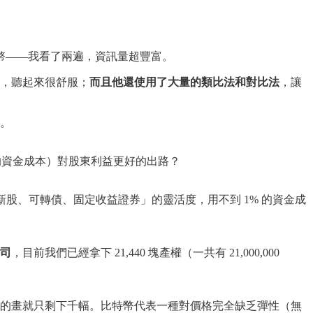
於比特幣——我看了兩遍，資訊量超豐富。
塊），聽起來很舒服；
而且他還使用了大量的類比法和對比法
，讓
。
% 的資金成本）對股東利益更好的出路？
新股、可轉債、固定收益證券」的靈活度，用不到 1% 的資金成
司
，目前我們已經拿下 21,440 塊產權（一共有 21,000,000
的畫就只剩下千幅。比特幣代表一種對價格完全缺乏彈性（無