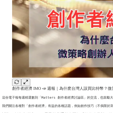
創作者經濟 IMO 📣 週報｜為什麽台灣人該買比特幣？微策略創辦
這份電子報每週精選數則「Matters 創作者經濟討論區」的交流，也鼓勵大家
我們關注各種對「創作者經濟」有益的各種話題，例如創作技巧（不侷限於寫