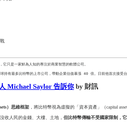
實戰
時間裡，它只是一家鮮為人知的專注於商業智慧的軟體公司。

如今已是全球持有最多比特幣的上市公司，帶動企業估值暴漲 40 倍。日前他首次
hael Saylor 告訴你
by 財訊
sets）思維框架
，將比特幣視為虛擬的「資本資產」（capital as
沒收人民的金錢、大樓、土地，
但比特幣傳輸不受國家限制，它