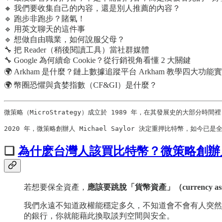
🔸 我們要收集自己的內容，還是別人推薦的內容？
🔹 跑步非跑步？賭氣！
🔹 用英文聊天的這件事
🔹 想做自由職業，如何說服父母？
🔧 把 Reader（稍後閱讀工具）當社群媒體
🔧 Google 為何續命 Cookie？從行銷視角看懂 2 大關鍵
🌍 Arkham 是什麼？鏈上數據追蹤平台 Arkham 教學四大功能
🌍 幣圈恐懼與貪婪指數（CF&GI）是什麼？
微策略（MicroStrategy）成立於 1989 年，在其發展史的大部分
2020 年，微策略創辦人 Michael Saylor 決定重押比特幣，
❏
為什麽台灣人該買比特幣？微策略創辦人 Mic
若想要保全資產，
應該要跳脫「貨幣資產」（currency as
我們永遠不知道政權能穩定多久，不知道會不會有人突然
的銀行，你就能藉此換取談判空間與安全。