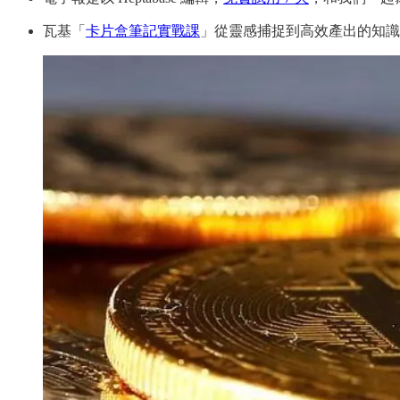
瓦基「
卡片盒筆記實戰課
」從靈感捕捉到高效產出的知識管