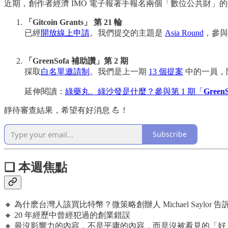
近期，創作者經濟 IMO 電子報著手報名兩個「數位公共財」
「Gitcoin Grants」 第 21 輪
已經
開放線上申請
。我們提交的主題是
Asia Round
，參與
「GreenSofa 補助讚」第 2 期
採取
白名單邀請制
。我們是上一期
13 個提案
中的一員，
延伸閱讀：
綠藥丸、綠沙發是什麼？參與第 1 期「
Green
靜待審查結果，希望有好消息 💪！
Subscribe
❏ 本週焦點
🔸 為什麽台灣人該買比特幣？微策略創辦人 Michael Saylor 告
🔸 20 年經歷中曾經犯過的創業錯誤
🔸 最沒影響力的內容，不是平庸的內容，而是沒被看見的「好