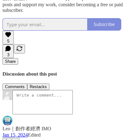
posts and support my work, consider becoming a free or paid
subscriber.
Subscribe
5
3
Share
Discussion about this post
Comments
Restacks
Leo｜創作者經濟 IMO
Jan 15, 2024
Edited