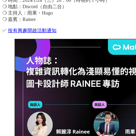
❍ 時間：2024/1/24（三）20：00（時長約 1 小時）
❍ 地點：Discord（自由二台）
❍ 主持人：雨果・Hugo
❍ 嘉賓：Rainee
✅
按有興趣開啟活動通知