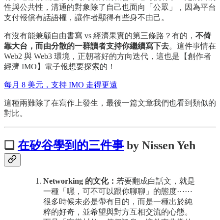
性與公共性，溝通的對象除了自己也面向「公眾」，因為平台
支付報償有話語權，讓作者顯得有些身不由己。
有沒有能兼顧自由書寫 vs 經濟果實的第三條路？有的，
不倚
靠大台，而由分散的一群讀者支持你繼續寫下去
。這件事情在
Web2 與 Web3 環境，正朝著好的方向迭代，這也是【創作者
經濟 IMO】電子報想要探索的！
每月 8 美元，支持 IMO 走得更遠
這種兩難除了在寫作上發生，最後一篇文章我們也看到類似的
對比。
❏
在矽谷學到的三件事
by Nissen Yeh
Networking 的文化：
若要翻成白話文，就是
一種「嘿，可不可以跟你聊聊」的態度⋯⋯
很多時候未必是帶有目的，而是一種出於純
粹的好奇，並希望與對方互相交流的心態。