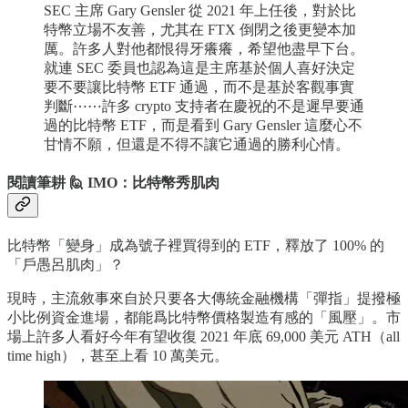
SEC 主席 Gary Gensler 從 2021 年上任後，對於比
特幣立場不友善，尤其在 FTX 倒閉之後更變本加
厲。許多人對他都恨得牙癢癢，希望他盡早下台。
就連 SEC 委員也認為這是主席基於個人喜好決定
要不要讓比特幣 ETF 通過，而不是基於客觀事實
判斷⋯⋯許多 crypto 支持者在慶祝的不是遲早要通
過的比特幣 ETF，而是看到 Gary Gensler 這麼心不
甘情不願，但還是不得不讓它通過的勝利心情。
閱讀筆耕 🙋 IMO：比特幣秀肌肉
比特幣「變身」成為號子裡買得到的 ETF，釋放了 100% 的
「戶愚呂肌肉」？
現時，主流敘事來自於只要各大傳統金融機構「彈指」提撥極
小比例資金進場，都能爲比特幣價格製造有感的「風壓」。市
場上許多人看好今年有望收復 2021 年底 69,000 美元 ATH（all
time high），甚至上看 10 萬美元。