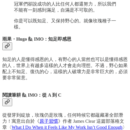
冠軍們卻說成功的人比任何人都還努力，所以我們
不能有一刻感到滿足，自滿是不可取的。
你是可以既知足、又保持野心的。就像玫瑰種子一
樣。
雨果・Hugo 🙋 IMO：知足即感恩
知足的人是懂得感恩的人，有野心的人當然也可以是懂得感恩
的人，世界上有越多這樣的人才會走向理想。不過，野心如果
配上不知足、復仇的心，這樣的人破壞力是非常巨大的，必須
要非常留意。
閱讀筆耕 🙋 IMO：從 A 到 C
從發芽到綻放，玫瑰仍是玫瑰，任何時候它都蘊藏著全部潛
力！寓意出自於《
原子習慣
》作者 James Clear 這篇部落格文
章〈
What I Do When it Feels Like My Work Isn’t Good Enough
〉