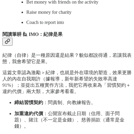
Bet money with friends on the activity
Raise money for charity
Coach to report into
閱讀筆耕 🙋 IMO：紀律是果
紀律（自律）是一種原因還是結果？貌似都說得通，若讓我表
態，我會希望它是果。
這篇文章認為激勵＞紀律，也就是外在環境的塑造，效果更勝
人的內在自我期許（據報導，新年新希望的失敗率高達
91%）；並提出五種實作方法，我把它再收束為「習慣契約＋
違約代價」兩大類，大家參考看看。
締結習慣契約
：問責制、向教練報告。
加重違約代價
：公開宣布截止日期（信用、面子問
題）、賭注（不一定是金錢）、慈善捐款（通常是金
錢）。