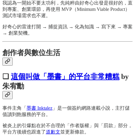
我認為一開始不要太功利，先純粹由好奇心出發是很好的，直
到專案、創業環節，再使用 MVP（Minimum Viable Product）
測試市場需求也不遲。
好奇心的雷達打開 → 捕捉資訊 → 化為知識 → 寫下來 → 專案
→ 創業契機。
創作者與數位生活
❏
這個叫做「墨書」的平台非常糟糕
by
朱宥勳
事件主角「
墨書 Inktalez
」是一個簽約網路連載小說，主打儲
值讀到飽服務的平台。
被炎上的引爆點在於不合理的「作者版權」與「罰款」部分，
平台方後續也跟進了
道歉文
並更新條款。