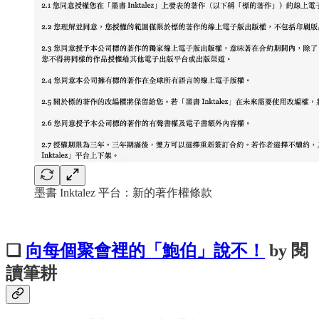
墨書 Inktalez 平台：新的著作權條款
❏
向每個聚會裡的「鮑伯」說不！
by 閱
讀筆耕