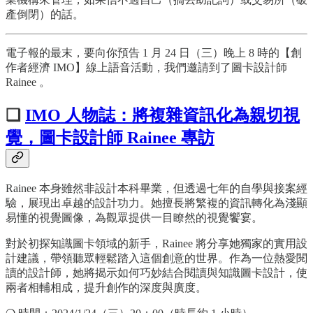
產倒閉）的話。
電子報的最末，要向你預告 1 月 24 日（三）晚上 8 時的【創
作者經濟 IMO】線上語音活動，我們邀請到了圖卡設計師
Rainee 。
❏
IMO 人物誌：
將複雜資訊化為親切視
覺，圖卡設計師
Rainee
專訪
Rainee 本身雖然非設計本科畢業，但透過七年的自學與接案經
驗，展現出卓越的設計功力。她擅長將繁複的資訊轉化為淺顯
易懂的視覺圖像，為觀眾提供一目瞭然的視覺饗宴。
對於初探知識圖卡領域的新手，Rainee 將分享她獨家的實用設
計建議，帶領聽眾輕鬆踏入這個創意的世界。作為一位熱愛閱
讀的設計師，她將揭示如何巧妙結合閱讀與知識圖卡設計，使
兩者相輔相成，提升創作的深度與廣度。