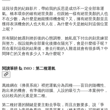
這段珍貴的紀錄影片，帶給我的反思是成功不一定全部靠運
氣。橋本環奈的確有絕世美顏，但跟她一樣有絕世美顏的人也
不在少數，為什麼是她能獲得機會呢？又，擁有絕世美顏並且
獲得表演機會的人也大有人在，為什麼今天是她站到這個位置
上呢？
所有關於她遇到挫折後的心態調整、她私底下付出的刻意練習
與努力，假設能夠全部量化後攤在陽光下，會是什麼樣子呢？
而在看到這樣的結果後，會去行動的人難道就會有很多嗎？中
間陣亡的又會有多少人？為什麼呢？
閱讀筆耕 🙋 IMO：第二種運氣
萬維綱在《佛畏系統》裡把運氣分為四種——盲目的隨機性、
跑出來的機會、有準備的頭腦、人設的吸引力——本案例中，
佔比較高的元素是第二種。
第二種好運的關鍵是要主動去爭取，而且次數要多。說「爭
取」是從上帝視角看待，因爲當事人（橋本環奈）可能根本沒