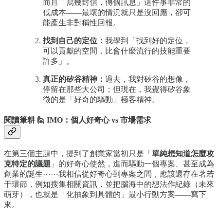
而且「寫幾封信，傳個訊息」這件事非常的
低成本——最壞的情況就只是沒回應，卻可
能產生非對稱性回報。
找到自己的定位：
我學到「找到好的定位，
可以貢獻的空間，比會什麼流行的技能重要
許多」。
真正的矽谷精神：
過去，我對矽谷的想像，
停留在那些大公司；但現在，我覺得矽谷象
徵的是「好奇的驅動」極客精神。
閱讀筆耕 🙋 IMO：個人好奇心 vs 市場需求
在第三個主題中，提到了創業家當初只是「
單純想知道怎麼攻
克特定的議題
」的好奇心使然，進而驅動一個專案、甚至成為
創業的誕生⋯⋯我相信從好奇心到專案之間，應該還存在著若
干環節，例如搜集相關資訊，並把腦海中的想法作紀錄（未來
萌芽），也就是「化抽象到具體的」最小行動方案——寫下
來。