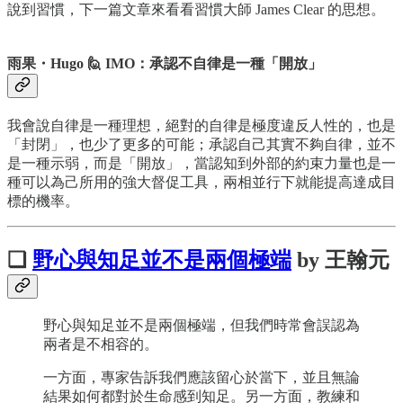
說到習慣，下一篇文章來看看習慣大師 James Clear 的思想。
雨果・Hugo 🙋 IMO：承認不自律是一種「開放」
我會說自律是一種理想，絕對的自律是極度違反人性的，也是
「封閉」，也少了更多的可能；承認自己其實不夠自律，並不
是一種示弱，而是「開放」，當認知到外部的約束力量也是一
種可以為己所用的強大督促工具，兩相並行下就能提高達成目
標的機率。
❏
野心與知足並不是兩個極端
by 王翰元
野心與知足並不是兩個極端，但我們時常會誤認為
兩者是不相容的。
一方面，專家告訴我們應該留心於當下，並且無論
結果如何都對於生命感到知足。另一方面，教練和