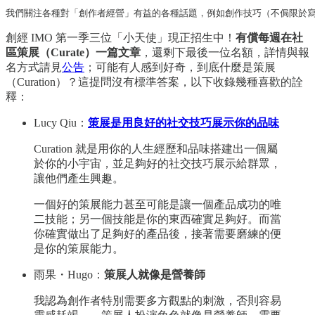
我們關注各種對「創作者經營」有益的各種話題，例如創作技巧（不侷限於寫
創經 IMO 第一季三位「小天使」現正招生中！
有償每週在社
區策展（Curate）一篇文章
，還剩下最後一位名額，詳情與報
名方式請見
公告
；可能有人感到好奇，到底什麼是策展
（Curation）？這提問沒有標準答案，以下收錄幾種喜歡的詮
釋：
Lucy Qiu：
策展是用良好的社交技巧展示你的品味
Curation 就是用你的人生經歷和品味搭建出一個屬
於你的小宇宙，並足夠好的社交技巧展示給群眾，
讓他們產生興趣。
一個好的策展能力甚至可能是讓一個產品成功的唯
二技能；另一個技能是你的東西確實足夠好。而當
你確實做出了足夠好的產品後，接著需要磨練的便
是你的策展能力。
雨果・Hugo：
策展人就像是營養師
我認為創作者特別需要多方觀點的刺激，否則容易