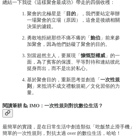
總結一下我從《這樣聚會最成功》帶走的四個收穫：
聚會的北極星是「
目的
」，我們要站定舉辦
一場聚會的立場（原因），這會是後續相關
決策的濾鏡。
勇敢地拒絕那些不痛不癢的「
鮑伯
」前來參
加聚會，因為他們妨礙了聚會的目的。
別當超然主人，要展現「
慷慨型權威
」的一
面，為了賓客的保護、平等對待和連結彼此
挺身而出，而不是出於私心。
基於聚會目的，重新思考並創造「
一次性規
則
」來抵消不成文禮貌規範／文化習俗的力
量。
閱讀筆耕 🙋 IMO：一次性規則對抗數位生活？
最簡單的實踐，是在日常生活中創造類似「吃飯禁止滑手機」
簡單的一次性規則，對抗太過 over 的數位生活，哈哈！