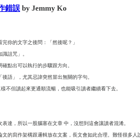
作錯誤
by Jemmy Ko
看完你的文字之後問：「然後呢？」
知識詛咒」。
明確點出可以執行的步驟跟方向。
「後語」，尤其忌諱突然冒出無關的字句。
這樣不但讀起來更通順流暢，也能吸引讀者繼續看下去。
次表達，所以一股腦塞在文章 中，沒想到這會讓讀者混淆。
論文的寫作架構跟邏輯放在文案，長文會如此合理。難怪很多人