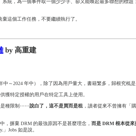
」系統，為一個事件取一個少少字、卻又能喚起最多聯想的標題
捨棄這個工作任務，不要繼續執行了。
離
by 高重建
2 年中～2024 年中），除了因為用戶量大，書籍繁多，歸根究柢是 
只供獲特定授權的用戶在特定工具上使用。
尾是種限制⋯⋯
說白了，這不是買而是租
，讀者從來不曾擁有「
芸芸論點當中，摒棄 DRM 的最強原因不是甚麼理念，
而是 DRM 根本從
 piracy.」Jobs 如是說。