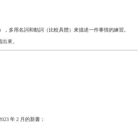
），多用名詞和動詞（比較具體）來描述一件事情的練習。
指出來。
3 年 2 月的新書：