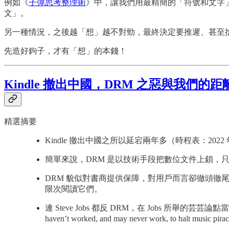
例如《
子彈思考整理術
》中，讓我們用最精簡的「符號和文字
文」。
另一種情況，之後越「想」越不對勁，最終決定要推遲、甚至
先造好鉤子，才有「想」的本錢！
Kindle 撤出中國，DRM 之惡與我們的距
精選摘要
Kindle 撤出中國之所以延宕兩年多（時程表：202
簡單來說，DRM 是以技術手段把數位文件上鎖，
DRM 貌似對書商提供保障，對用戶而言卻徹頭徹
限次閱讀它們。
連 Steve Jobs 都反 DRM，在 Jobs 所舉的
haven’t worked, and may never work, to halt music