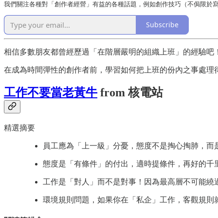
我們關注各種對「創作者經營」有益的各種話題，例如創作技巧（不侷限於寫
Subscribe
相信多數朋友都曾經歷過「在階層嚴明的組織上班」的經驗吧
在成為時間彈性的創作者前，學習如何把上班的份內之事處理
工作不要當老黃牛
from 核電站
精選摘要
員工應為「上一級」分憂，態度不是掏心掏肺，而是盡
態度是「有條件」的付出，適時提條件，再好的千
工作是「對人」而不是對事！因為最高層不可能繞
環境規則問題，如果你在「私企」工作，客觀規則就是 up