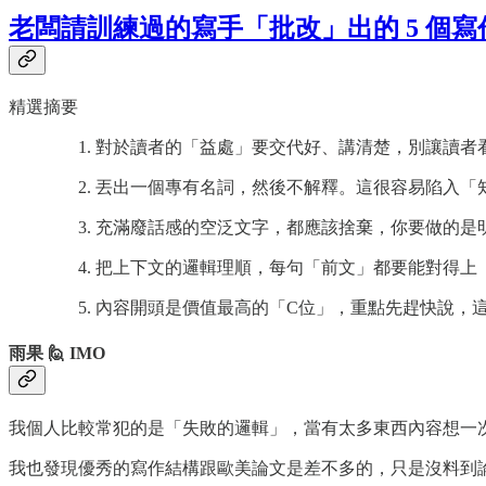
老闆請訓練過的寫手「批改」出的 5 個寫
精選摘要
對於讀者的「益處」要交代好、講清楚，別讓讀者
丟出一個專有名詞，然後不解釋。這很容易陷入「
充滿廢話感的空泛文字，都應該捨棄，你要做的是
把上下文的邏輯理順，每句「前文」都要能對得上
內容開頭是價值最高的「C位」，重點先趕快說，
雨果 🙋 IMO
我個人比較常犯的是「失敗的邏輯」，當有太多東西內容想一
我也發現優秀的寫作結構跟歐美論文是差不多的，只是沒料到