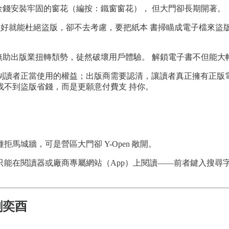
灑金錢安裝牢固的窗花（編按：鐵窗窗花）， 但大門卻長期開著。
就能杜絕盜版，卻不去考慮，要把紙本 書掃瞄成電子檔來盜版，從來都
，無助出版業扭轉頹勢，徒然破壞用戶體驗。 解鎖電子書不但能
制讀者正當使用的權益；出版商需要認清，讓讀者真正擁有正版
找不到盜版省錢，而是更願意付費支 持你。
城牆，可是營區大門卻 Y-Open 敞開。
只能在閱讀器或廠商專屬網站（App）上閱讀——前者鍵入搜尋
劉奕酉