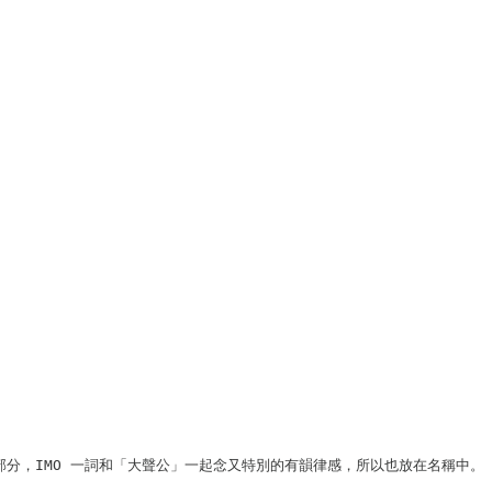
一部分，IMO 一詞和「大聲公」一起念又特別的有韻律感，所以也放在名稱中。
