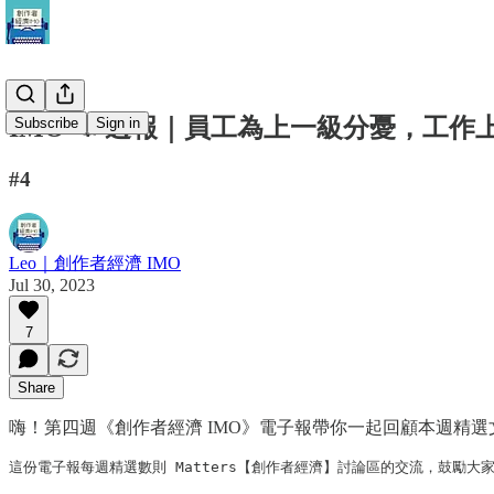
IMO 📣 週報｜員工為上一級分憂，工
Subscribe
Sign in
#4
Leo｜創作者經濟 IMO
Jul 30, 2023
7
Share
嗨！第四週《創作者經濟 IMO》電子報帶你一起回顧本週精選
這份電子報每週精選數則 Matters【創作者經濟】討論區的交流，鼓勵大家