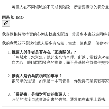
每個人在不同領域的不同成長階段，所需要攝取的養分並
雨果 🙋 IMO
我喜歡抱持著挖寶的心態去找書來閱讀，常常多本書並進同時
我的意思並不是說推薦人要多有名氣，當然，這也是一個參考
推薦人與作者是否存在「互惠關係」?
「魚幫水，水幫魚」聽起來合情合理。所以，當我這次先
自內心、眼睛閃閃發亮的推薦，而不是基於利益條件交換
推薦人是否為該領域的專家？
很簡單的道理，如果是一本商管書，你覺得商業實戰專家
「長銷書」是相對可信的推薦人！
時間的洪流自然會決定書的去留。通常能在市場上霸榜、