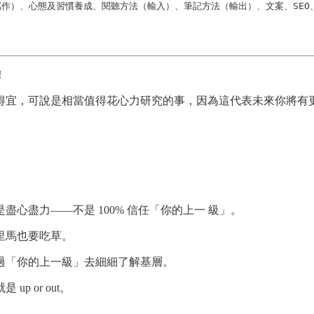
作）、心態及習慣養成、閱聽方法（輸入）、筆記方法（輸出）、文案、SEO
！
得宜，可說是相當值得花心力研究的事，因為這代表未來你將有
心盡力——不是 100% 信任「你的上一 級」。
里馬也要吃草。
過「你的上一級」去細細了解基層。
 or out。