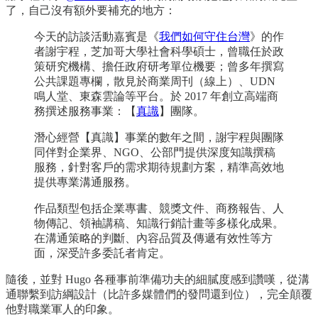
了，自己沒有額外要補充的地方：
今天的訪談活動嘉賓是《
我們如何守住台灣
》的作
者謝宇程，芝加哥大學社會科學碩士，曾職任於政
策研究機構、擔任政府研考單位機要；曾多年撰寫
公共課題專欄，散見於商業周刊（線上）、UDN
鳴人堂、東森雲論等平台。於 2017 年創立高端商
務撰述服務事業：【
真識
】團隊。
潛心經營【真識】事業的數年之間，謝宇程與團隊
同伴對企業界、NGO、公部門提供深度知識撰稿
服務，針對客戶的需求期待規劃方案，精準高效地
提供專業溝通服務。
作品類型包括企業專書、競獎文件、商務報告、人
物傳記、領袖講稿、知識行銷計畫等多樣化成果。
在溝通策略的判斷、內容品質及傳遞有效性等方
面，深受許多委託者肯定。
隨後，並對 Hugo 各種事前準備功夫的細膩度感到讚嘆，從溝
通聯繫到訪綱設計（比許多媒體們的發問還到位），完全顛覆
他對職業軍人的印象。