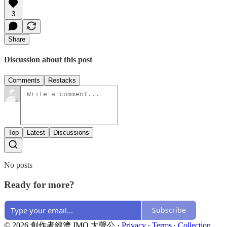
3
Share
Discussion about this post
Comments
Restacks
Top
Latest
Discussions
No posts
Ready for more?
Subscribe
© 2026 創作者經濟 IMO 大聲公
·
Privacy
∙
Terms
∙
Collection