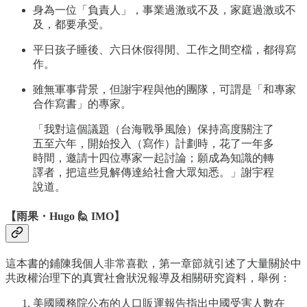
身為一位「負責人」，事業過激或不及，家庭過激或不
及，都要承受。
平日孩子睡後、六日休假得閒、工作之間空檔，都得寫
作。
雖無軍事背景，但謝宇程與他的團隊，可謂是「和專家
合作寫書」的專家。
「我對這個議題（台海戰爭風險）保持高度關注了
五至六年，開始投入（寫作）計劃時，花了一年多
時間，邀請十四位專家一起討論；願成為知識的轉
譯者，把這些見解傳達給社會大眾知悉。」謝宇程
說道。
【雨果・Hugo 🙋 IMO】
這本書的鋪陳我個人非常喜歡，第一章節就引述了大量關於中
共政權治理下的真實社會狀況報導及相關研究資料，舉例：
美國國務院公布的人口販運報告指出中國受害人數在