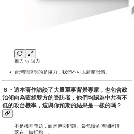
推力 vs 阻力
台灣能控制的是阻力，我們不可以鬆懈怠惰。
６・這本著作訪談了大量軍事背景專家，也包含政
治傾向為藍綠雙方的受訪者，他們均認為中共有不
低的攻台機率，這與你預期的結果是一樣的嗎？
不是機率問題，而是博奕問題。最危險的時間區段
落在「轉折點」。