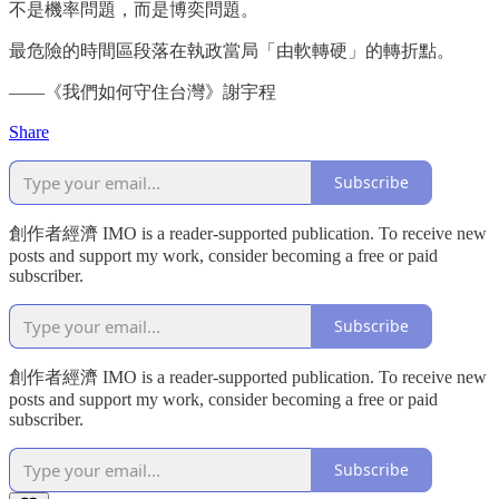
不是機率問題，而是博奕問題。
最危險的時間區段落在執政當局「由軟轉硬」的轉折點。
——《我們如何守住台灣》謝宇程
Share
Subscribe
創作者經濟 IMO is a reader-supported publication. To receive new
posts and support my work, consider becoming a free or paid
subscriber.
Subscribe
創作者經濟 IMO is a reader-supported publication. To receive new
posts and support my work, consider becoming a free or paid
subscriber.
Subscribe