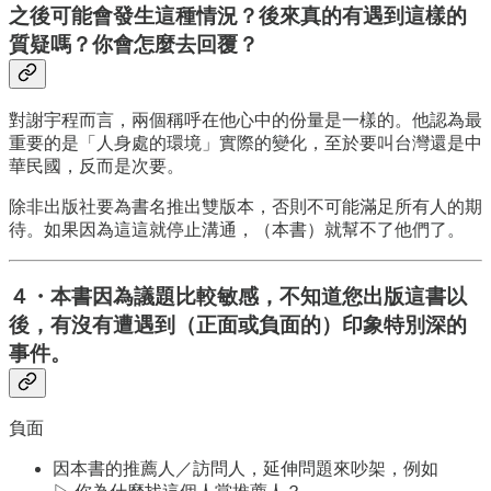
之後可能會發生這種情況？後來真的有遇到這樣的
質疑嗎？你會怎麼去回覆？
對謝宇程而言，兩個稱呼在他心中的份量是一樣的。他認為最
重要的是「人身處的環境」實際的變化，至於要叫台灣還是中
華民國，反而是次要。
除非出版社要為書名推出雙版本，否則不可能滿足所有人的期
待。如果因為這這就停止溝通，（本書）就幫不了他們了。
４・本書因為議題比較敏感，不知道您出版這書以
後，有沒有遭遇到（正面或負面的）印象特別深的
事件。
負面
因本書的推薦人／訪問人，延伸問題來吵架，例如