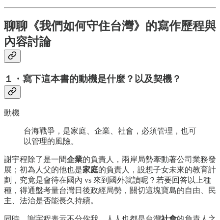
聊聊《我們如何守住台灣》的寫作歷程與
內容討論
１・
寫下這本書的動機是什麼？以及契機？
動機
台海戰爭，是家庭、企業、社會，必須管理，也可
以管理的風險。
謝宇程除了是一間
企業
的負責人，兩岸局勢牽動著公司業務發
展；初為人父的他也是
家庭
的負責人，設想子女未來的教育計
劃，究竟是會待在國內 vs 來到國外就讀呢？若要回答以上種
種，得通盤考量台灣日後政經局勢，關切這塊寶島的自由、民
主、法治是否能長久持續。
同時，謝宇程表示不分你我，人人也都是台灣
社會
的負責人之