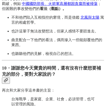
戳破，例如
中國國防部長、火箭軍高層都因貪腐而被掃蕩
；
但困難的事改變他們的
看法（觀點）。
不和他們陷入互相指控的窘境，而是借鑑
北風與太陽
寓
言的相處哲學。
也許這輩子無法改變想法，但家人感情不要賠進去。
曲意配合一下他們的看法，偶而摻入一些能顛覆他們的
東西。
也聽聽他們的見解，檢視自己的想法。
10・謝謝您今天寶貴的時間，還有沒有什麼想要補
充的部分，要對大家說的？
再次和大家分享這本書的主旨：
台海戰爭，是家庭、企業、社會，必須管理，也可
以管理的風險。