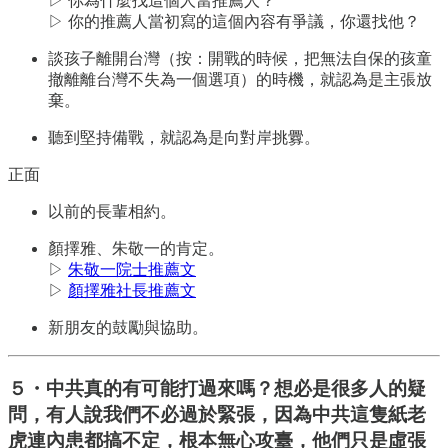
▷ 你為什麼找這個人當推薦人？
▷ 你的推薦人當初寫的這個內容有爭議，你還找他？
談孩子離開台灣（按：開戰的時候，把無法自保的孩童
撤離離台灣不失為一個選項）的時機，就認為是主張放
棄。
聽到堅持備戰，就認為是向對岸挑釁。
正面
以前的長輩相約。
顏擇雅、朱敬一的肯定。
▷
朱敬一院士推薦文
▷
顏擇雅社長推薦文
新朋友的鼓勵與協助。
５・中共真的有可能打過來嗎？想必是很多人的疑
問，有人說我們不必過於緊張，因為中共這隻紙老
虎連內患都搞不定，根本無心攻臺，他們只是虛張