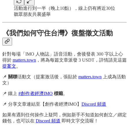
活動進行到一半（晚上10點），線上仍有將近30位
聽眾朋友共襄盛舉
《我們如何守住台灣》復盤徵文活動
針對每場「IMO 人物誌」語音活動，會後發表 300 字以上心
得於
matters.town
，將為每篇文章派發 3 USDT，詳情請見這篇
提案文
。
📌
關聯
活動文（提案激活後，張貼於
matters.town
上成為活動
文）
📌 鑲上
#創作者經濟IMO
標籤
。
📌 分享文章連結至【創作者經濟IMO】
Discord 頻道
如果有遇到任何操作上疑問，例如新手不知道如何創立／綁定
錢包，也可以在
Discord 頻道
即時文字交流喔！