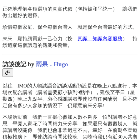
正確地理解各種選項的真實代價（包括被和平統一），讓我們
做出最好的選擇。
珍惜每個家庭、保全每個台灣人，就是保全台灣最好的方式。
未來，願持續貢獻一己心力（按：
真識：知識內容服務
），持
續追蹤這個議題的觀測和衡量。
訪談後記 by
雨果．Hugo
以往，IMO的人物誌語音訪談活動預設是在晚上八點進行，本
場次配合講者（講者需要顧小孩到9點半），延後至平日（星
期四）晚上九點半。衷心感謝講者即使沒有任何酬勞，且不確
定會有多少人參加的情況下，仍願意前來分享!
本場活動前，我們一直擔心參加人數不夠多，怕對講者不好意
思，畢竟人家花了時間精力來分享，如果還只有寥寥幾人，就
算講者沒關係，我們也會非常過意不去。幸好，在前期各渠道
積極推廣下，即使訪談時間比較晚，尖峰時段仍有近30人共襄