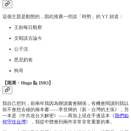
這個主題是動態的，因此推薦一些談「時勢」的 YT 頻道：
王劍每日觀察
文昭談古論今
公子沈
悉尼奶爸
狗哥
【雨果・Hugo 🙋 IMO】
我自己想到，前兩年我因為辦讀書會關係，有機會閱讀到我以
前不會想去碰的兩本書——李登輝的《新・台灣的主張》，另
一本是《中共攻台大解密》——再加上現在手邊這本《
我們如
何守住台灣
》，我從中體會到兩件非常非常重要的事。