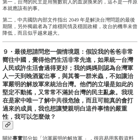
第一，台灣的民主是用無數前人的血淚換來的，這不是一件原
本就應該有的事。
第二，中共國防內部文件指出 2049 年是解決台灣問題的最後
期限，另外獨裁者為了維穩民情及穩固政權，攻台的機率未曾
降低，而且似乎越來越大。
９・最後想請問您一個情境題：假設我的爸爸非常
嚮往中國，覺得他們生活非常先進，如果統一台灣
人民或許生活會過得更好；我的媽媽則認為台灣軍
人一天到晚酒駕出事，與其養一群米蟲，不如讓治
軍嚴明的解放軍來統治台灣。他們的立場是如此的
堅定不動搖，又常常不滿於台灣的民主亂象。我現
在是家中唯一了解中共很危險，而且可能真的會打
過來的成員，我也想讓雙親明白這件事情的嚴重
性，我可以怎麼做？
關於
事實
部分如「治軍嚴明的解放軍 」，很容易用客觀資料