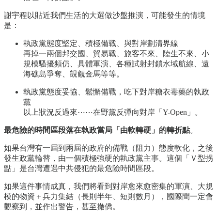
謝宇程以貼近我們生活的大選做沙盤推演，可能發生的情境
是：
執政黨態度堅定、積極備戰、與對岸劃清界線
再掉一兩個邦交國、貿易戰、旅客不來、陸生不來、小
規模騷擾頻仍、具體軍演、各種試射封鎖水域航線、遠
海礁島爭奪、覬覦金馬等等。
執政黨態度妥協、鬆懈備戰，吃下對岸糖衣毒藥的執政
黨
以上狀況反過來⋯⋯在野黨反彈向對岸「Y-Open」。
最危險的時間區段落在執政當局「由軟轉硬」的轉折點
。
如果台灣有一屆到兩屆的政府的備戰（阻力）態度軟化，之後
發生政黨輪替，由一個積極強硬的執政黨主事。這個「Ｖ型拐
點」是台灣遭遇中共侵犯的最危險時間區段。
如果這件事情成真，我們將看到對岸愈來愈密集的軍演、大規
模的物資＋兵力集結（長則半年、短則數月），國際間一定會
觀察到，並作出警告，甚至撤僑。