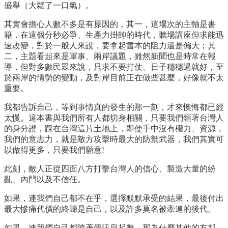
盛舉（大鬆了一口氣）。
其實會擔心人數不多是有原因的，其一，這場次的主軸是書
籍，在這個分秒必爭、生產力掛帥的時代，聽場講座但求能迅
速改變，對於一般人來說，要拿起書本的阻力還是偏大；其
二，主題看起來是軍事、兩岸議題，雖然新聞也是時常在報
導，但對多數民眾來說，只求不要打仗、日子穩穩過就好，至
於兩岸的情勢的變動，及對岸目前正在做些甚麼，好像就不太
重要。
我都告訴自己，等到事情真的發生的那一刻，才來懊悔都已經
太慢。這本書與我們所有人都切身相關，只要我們領著台灣人
的身分證，踩在台灣這片土地上，即使手中沒有權力、資源，
我們的意志力，就是敵方攻擊時最大的防禦武器，我們其實可
以做得更多，只要我們願意!
此刻，敵人正從四面八方打擊台灣人的信心、製造大量的紛
亂、內鬥以及不信任。
如果，連我們自己都不在乎，選擇默默承受的結果，最後付出
最大慘痛代價的終歸是自己，以及許多莫名被牽連的後代。
如果，連我們自己都隨著假訊息起舞，那為什麼其他的友邦，