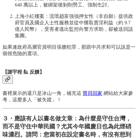
640 萬以上，被綁架後剝削勞工、強制乞討。
上海小紅樓案：流氓趙富強強押女性（非自願）提供政
府官員及國企人士性服務並從中獲取賣淫利益（約 9.7
億人民幣），受害者逃出監控向警方求助，卻被送回該
集團。
如果連政府高層官員明目張膽犯罪，那跟中共求和可以說是一
個很危險的選項。
【謝宇程 🙋 反饋】
書裡展示的還只是冰山一角，補充這
寶貝回家
網站給大家參
考，這麼多人「被失蹤」！
３・應該有人以書名做文章：為什麼是守住台灣，
而不是守住中華民國？尤其今年國慶日也為此煙硝
味濃烈。請問：您當初在設定書名時，有沒有想到