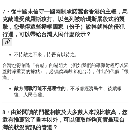
7・從中國未信守一國兩制承諾蠶食香港的主權，烏
克蘭遭受俄羅斯攻打、以色列被哈瑪斯屠殺式的襲
擊，您覺得這些極權國家（份子）說幹就幹的侵犯
行逕，可以帶給台灣人民什麼啟示？
不恃敵之不來，恃吾有以待之。
台灣也得創造「有感」的嚇阻力（例如我們的導彈射程可以涵
蓋對岸重要的據點），必須讓獨裁者犯台時，付出的代價「很
痛」。
敵方開戰可能不是理性的
，不考慮經濟民生、後續報
復、人民苦難。
8・由於閱讀的門檻相較於大多數人來說比較高，您
還有推薦除了書本以外，可以獲取能夠真實呈現台
灣的狀況資訊的管道？