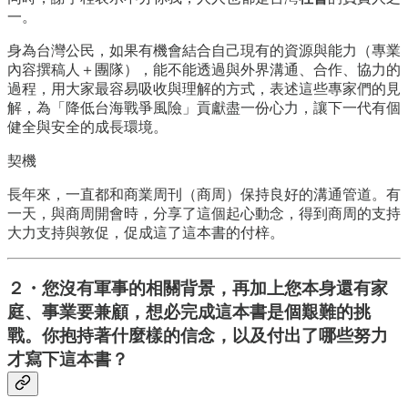
一。
身為台灣公民，如果有機會結合自己現有的資源與能力（專業
內容撰稿人＋團隊），能不能透過與外界溝通、合作、協力的
過程，用大家最容易吸收與理解的方式，表述這些專家們的見
解，為「降低台海戰爭風險」貢獻盡一份心力，讓下一代有個
健全與安全的成長環境。
契機
長年來，一直都和商業周刊（商周）保持良好的溝通管道。有
一天，與商周開會時，分享了這個起心動念，得到商周的支持
大力支持與敦促，促成這了這本書的付梓。
２・
您沒有軍事的相關背景，再加上您本身還有家
庭、事業要兼顧，想必完成這本書是個艱難的挑
戰。你抱持著什麼樣的信念，以及付出了哪些努力
才寫下這本書？