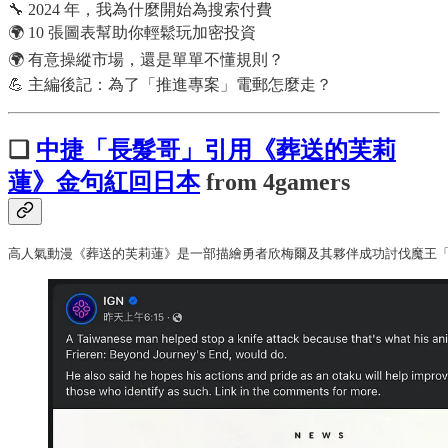
🔧 2024 年，我為什麼開始為搜索付費
🌍 10 張圖表幫助你輕鬆玩加密投資
🌍 有意操縱市場，還是單單不懂規則？
💪 主編後記：為了「推進專案」電郵怎麼走？
❏
中捷「長髮哥」引用《葬送的芙莉
蓮》金句紅回日本
from 4gamers
高人氣動漫《葬送的芙莉蓮》是一部描繪勇者欣梅爾及其夥伴成功討伐魔王