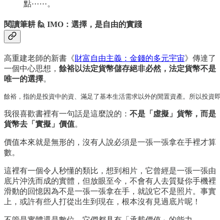
點⋯⋯。
閱讀筆耕 🙋 IMO：選擇，是自由的實踐
高重建老師的新書《
財富自由主義：金錢的多元宇宙
》傳達了
一個中心思想，
餘裕以法定貨幣儲存絕非必然，法定貨幣不是
唯一的選擇
。
餘裕，指的是投資中的資、滿足了基本生活需求以外的閒置資產。所以投資
我很喜歡書裡有一句話是這麼說的：
不是「虛擬」貨幣，而是
貨幣去「實擬」價值
。
價值本來就是無形的，沒有人說必須是一張一張拿在手裡才算
數。
這裡有一個令人秒懂的類比，想到相片，它曾經是一張一張由
底片沖洗而成的實體，但放眼至今，不會有人去質疑你手機裡
滑動的回憶因為不是一張一張拿在手，就說它不是照片。事實
上，或許有些人打從出生到現在，根本沒有見過底片呢！
不管是實體還是數位，它們都具有「承載價值」的能力。