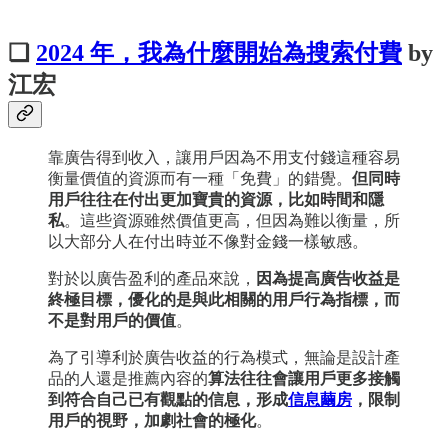
❏
2024 年，我為什麼開始為搜索付費
by
江宏
靠廣告得到收入，讓用戶因為不用支付錢這種容易
衡量價值的資源而有一種「免費」的錯覺。
但同時
用戶往往在付出更加寶貴的資源，比如時間和隱
私
。這些資源雖然價值更高，但因為難以衡量，所
以大部分人在付出時並不像對金錢一樣敏感。
對於以廣告盈利的產品來說，
因為提高廣告收益是
終極目標，優化的是與此相關的用戶行為指標，而
不是對用戶的價值
。
為了引導利於廣告收益的行為模式，無論是設計產
品的人還是推薦內容的
算法往往會讓用戶更多接觸
到符合自己已有觀點的信息，形成
信息繭房
，限制
用戶的視野，加劇社會的極化
。