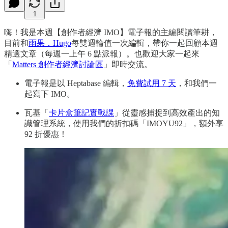
1
嗨！我是本週【創作者經濟 IMO】電子報的主編閱讀筆耕，
目前和
雨果．Hugo
每雙週輪值一次編輯，帶你一起回顧本週
精選文章（每週一上午 6 點派報）。也歡迎大家一起來
「
Matters 創作者經濟討論區
」即時交流。
電子報是以 Heptabase 編輯，
免費試用 7 天
，和我們一
起寫下 IMO。
瓦基「
卡片盒筆記實戰課
」從靈感捕捉到高效產出的知
識管理系統，使用我們的折扣碼「IMOYU92」，額外享
92 折優惠！