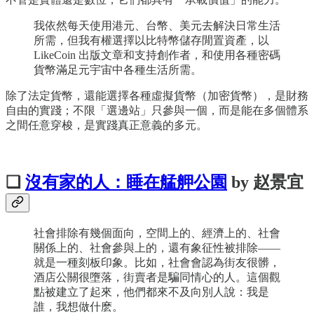
我依然每天使用港元、台幣、美元去解決日常生活
所需，但我有權選擇以比特幣儲存閒置資產，以
LikeCoin 出版文章和支持創作者，和使用各種密碼
貨幣滿足元宇宙中各種生活所需。
除了法定貨幣，還能選擇各種虛擬貨幣（加密貨幣），是財務
自由的實踐；不限「選邊站」只參與一個，而是能在多個體系
之間任意穿梭，是實踐真正意義的多元。
❏
沒有家的人：睡在艋舺公園
by 赵景宜
社會排除有幾個面向，空間上的、經濟上的、社會
關係上的、社會參與上的，還有象征性被排除——
就是一種刻板印象。比如，社會會認為街友很髒，
酒店公關很墮落，街賣者是騙同情心的人。這個觀
點被建立了起來，他們都來不及向別人說：我是
誰，我想做什麽。