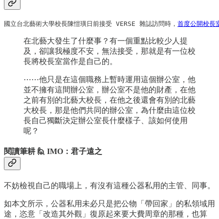
國立台北藝術大學校長陳愷璜日前接受 VERSE 雜誌訪問時，
首度公開校長
在北藝大發生了什麼事？有一個重點比較少人提
及，卻讓我極度不安，無法接受，那就是有一位校
長將校長室當作是自己的。
⋯⋯他只是在這個職務上暫時運用這個辦公室，他
並不擁有這間辦公室，辦公室不是他的財產，在他
之前有別的北藝大校長，在他之後還會有別的北藝
大校長，那是他們共同的辦公室，為什麼由這位校
長自己獨斷決定辦公室長什麼樣子、該如何使用
呢？
閱讀筆耕 🙋 IMO：君子遠之
不妨檢視自己的職場上，有沒有這種公器私用的主管、同事。
如本文所示，公器私用未必只是把公物「帶回家」的私領域用
途，恣意「改造其外觀」復原起來要大費周章的那種，也算