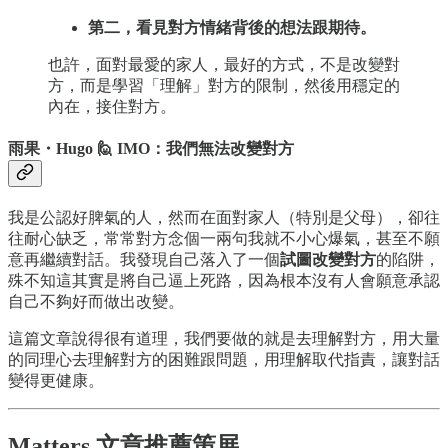
第二，看見對方情緒背後的想法跟期待。
也許，面對最愛的家人，最好的方式，不是改變對
方，而是學習「理解」對方的限制，然後用穩定的
內在，接住對方。
雨果・Hugo 🙋 IMO：我們無法改變對方
我是公認好脾氣的人，然而在面對家人（特別是父母），卻往
往耐心缺乏，常常對方念個一兩句我就不小心爆氣，甚至不願
意再繼續對話。我發現自己落入了一個
試圖改變對方
的陷阱，
殊不知這其實是將自己逼上死路，因為根本沒有人會願意承認
自己不夠好而做出改變。
這篇文章說得很有道理，我們要做的就是去理解對方，用大量
的同理心去理解對方的困難跟問題，用理解取代指責，讓對話
變得更健康。
Matters 文章推薦策展