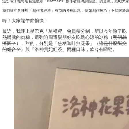
這份電子報每週精選數則「Matters 創作者經濟討論區」的交流，鼓勵大家踴
我們關注各種對「創作者經濟」有益的各種話題，例如創作技巧（不侷限於寫
嗨！大家端午節愉快！
最近，我迷上星巴克「星禮程」會員積分制，所以今年除了吃
熱騰騰的肉粽，還強迫周遭親朋好友吃透心涼的冰粽（
明明就
涼圓？
），甜的，分別是「焦糖咖啡無花果」（
這是什麼衝突
的組合？
）與「洛神貴妃紅茶」兩種口味，軟Ｑ有嚼勁。