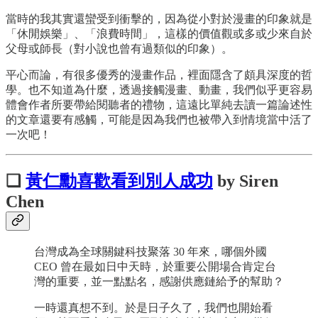
當時的我其實還蠻受到衝擊的，因為從小對於漫畫的印象就是
「休閒娛樂」、「浪費時間」，這樣的價值觀或多或少來自於
父母或師長（對小說也曾有過類似的印象）。
平心而論，有很多優秀的漫畫作品，裡面隱含了頗具深度的哲
學。也不知道為什麼，透過接觸漫畫、動畫，我們似乎更容易
體會作者所要帶給閱聽者的禮物，這遠比單純去讀一篇論述性
的文章還要有感觸，可能是因為我們也被帶入到情境當中活了
一次吧！
❏
黃仁勳喜歡看到別人成功
by Siren
Chen
台灣成為全球關鍵科技聚落 30 年來，哪個外國
CEO 曾在最如日中天時，於重要公開場合肯定台
灣的重要，並一點點名，感謝供應鏈給予的幫助？
一時還真想不到。於是日子久了，我們也開始看