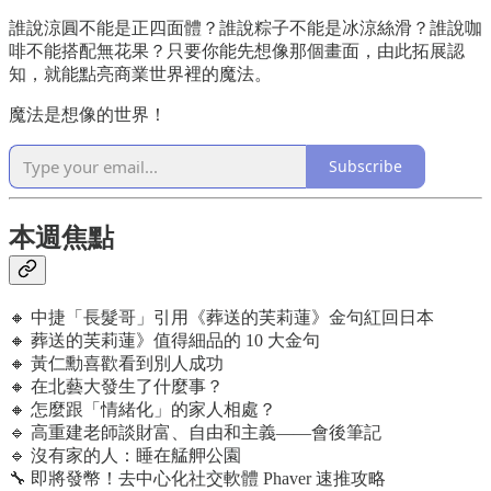
誰說涼圓不能是正四面體？誰說粽子不能是冰涼絲滑？誰說咖
啡不能搭配無花果？只要你能先想像那個畫面，由此拓展認
知，就能點亮商業世界裡的魔法。
魔法是想像的世界！
Subscribe
本週焦點
🔸 中捷「長髮哥」引用《葬送的芙莉蓮》金句紅回日本
🔸 葬送的芙莉蓮》值得細品的 10 大金句
🔸 黃仁勳喜歡看到別人成功
🔸 在北藝大發生了什麼事？
🔸 怎麼跟「情緒化」的家人相處？
🔹 高重建老師談財富、自由和主義——會後筆記
🔹 沒有家的人：睡在艋舺公園
🔧 即將發幣！去中心化社交軟體 Phaver 速推攻略