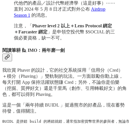
代他們的產品／設計代幣經濟學（這是好事）⋯⋯
直到 2024 年 5 月 8 日才正式對外公布
Airdrop
Season 1
的消息。
注意，「
Phaver level 2 以上＋Lens Protocol 綁定
＋Farcaster 綁定
」是申領空投代幣 $SOCIAL 的三
個必要資格，缺一不可。
閱讀筆耕 🙋 IMO：兩年磨一劍
我欣賞 Phaver 的設計，它的社交系統採用「信用分（Cred）
＋積分（Phaving）」雙軌制的玩法。一方面鼓勵你勤上線，
每天打開 App 保持活躍狀態賺 Cred；另外，不論你是伯樂
（挖掘、質押好文）還是千里馬（創作、引用轉載好文）的角
色，都可以得到 Phaving。
這是一個「兩年持續 BUIDL 」挺過熊市的好產品，現在蓄勢
待發，值得關注。
BUIDL 是拼錯 build 的將錯就錯，通常指加密貨幣世界的參與者，無