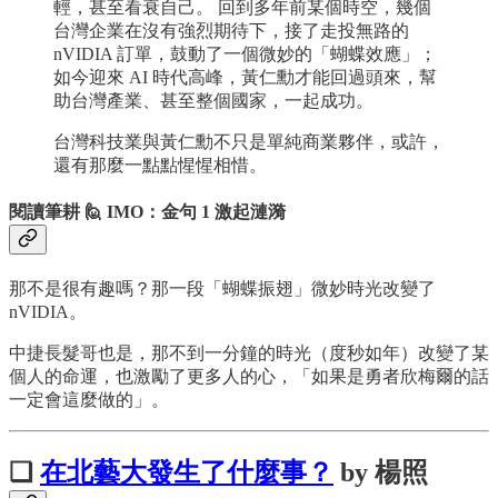
輕，甚至看衰自己。 回到多年前某個時空，幾個
台灣企業在沒有強烈期待下，接了走投無路的
nVIDIA 訂單，鼓動了一個微妙的「蝴蝶效應」；
如今迎來 AI 時代高峰，黃仁勳才能回過頭來，幫
助台灣產業、甚至整個國家，一起成功。
台灣科技業與黃仁勳不只是單純商業夥伴，或許，
還有那麼一點點惺惺相惜。
閱讀筆耕 🙋 IMO：金句 1 激起漣漪
那不是很有趣嗎？那一段「蝴蝶振翅」微妙時光改變了
nVIDIA。
中捷長髮哥也是，那不到一分鐘的時光（度秒如年）改變了某
個人的命運，也激勵了更多人的心，「如果是勇者欣梅爾的話
一定會這麼做的」。
❏
在北藝大發生了什麼事？
by 楊照