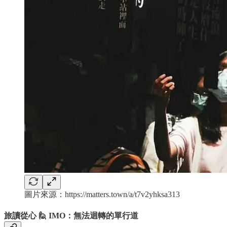
圖片來源：https://matters.town/a/t7v2yhksa313
旅讀從心 🙋 IMO：無法迴轉的單行道