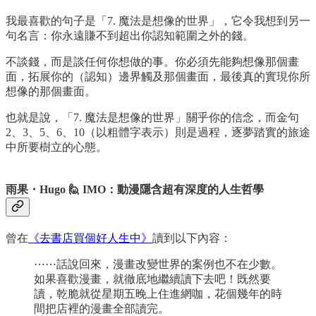
我最喜歡的句子是「7. 魔法是想像的世界」，它令我想到另一
句名言：你永遠賺不到超出你認知範圍之外的錢。
不談錢，而是談任何你想做的事。你必須先能夠想像那個畫
面，拓展你的（認知）邊界觸及那個畫面，最後真的實現你所
想像的那個畫面。
也就是說，「7. 魔法是想像的世界」關乎你的信念，而金句
2、3、5、6、10（以粗體字表示）則是過程，逐夢踏實的旅途
中所要樹立的心態。
雨果・Hugo 🙋 IMO：動漫隱含超有深度的人生哲學
曾在
《去書店買個好人生中》
讀到以下內容：
⋯⋯話說回來，漫畫改變世界的案例也不在少數。
如果喜歡漫畫，就徹底地繼續讀下去吧！既然要
讀，乾脆就從星期五晚上住進網咖，花個幾年的時
間把店裡的漫畫全部讀完。