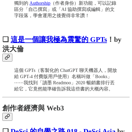
獨到的
Authorship
（作者身份）新功能，可以記錄
區分「自己撰寫」或「AI 協助撰寫或編輯」的文
字段落，學會運用之後覺得非常讚！
❏
這是一個讓我極為震驚的 GPTs
！by
洪大倫
這個 GPTs（客製化的 ChatGPT 聊天機器人，開放
給 GPT-4 付費版用戶使用）名稱叫做「Books」
⋯⋯我找到「讀墨 Readmoo」2020 暢銷書排行丟
給它，它竟然能準確告訴我這些書的大概內容。
創作者經濟與 Web3
❏
DeSci 的自學之路 018 - DeSci Asia
by