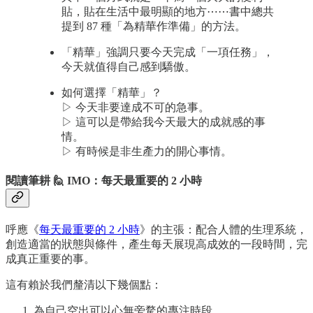
貼，貼在生活中最明顯的地方⋯⋯書中總共
提到 87 種「為精華作準備」的方法。
「精華」強調只要今天完成「一項任務」，
今天就值得自己感到驕傲。
如何選擇「精華」？
▷ 今天非要達成不可的急事。
▷ 這可以是帶給我今天最大的成就感的事
情。
▷ 有時候是非生產力的開心事情。
閱讀筆耕 🙋 IMO：每天最重要的 2 小時
呼應《
每天最重要的 2 小時
》的主張：配合人體的生理系統，
創造適當的狀態與條件，產生每天展現高成效的一段時間，完
成真正重要的事。
這有賴於我們釐清以下幾個點：
為自己空出可以心無旁騖的專注時段。