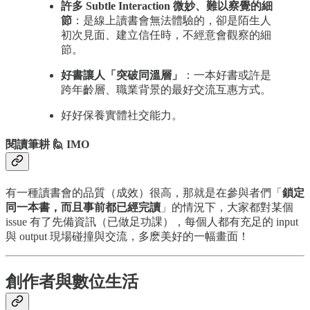
許多 Subtle Interaction 微妙、難以察覺的細
節
：是線上讀書會無法體驗的，卻是陌生人
初次見面、建立信任時，不經意會觀察的細
節。
好書讓人「突破同溫層」
：一本好書或許是
跨年齡層、職業背景的最好交流互惠方式。
好好保養實體社交能力。
閱讀筆耕 🙋 IMO
有一種讀書會的品質（成效）很高，那就是在參與者們「
鎖定
同一本書，而且事前都已經完讀
」的情況下，大家都對某個
issue 有了先備資訊（已做足功課），每個人都有充足的 input
與 output 現場碰撞與交流，多麽美好的一幅畫面！
創作者與數位生活