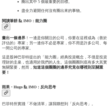
圈出其中 5 個最重要的目標。
盡全力避開任何沒有圈出來的事物。
閱讀筆耕 🙋 IMO：能力圈
畫出一條邊界
！一邊是你關注的公司，你要在這裡成為（善於
評估的）專家；另一邊你不必是專家，你不用是許多公司、每
一間公司的專家。
這是股神巴菲特提出的「能力圈」經典投資概念，不僅是投資
理財的圭臬，也適用於我們的人生。這個圈圈到底有多大其實
無關緊要，然而，
知道這個圈圈的邊界究竟在哪裡則至關重
要！
雨果・Hugo 🙋 IMO：反向思考
巴菲特所實踐「不做清單」讓我聯想到「反向思考」。