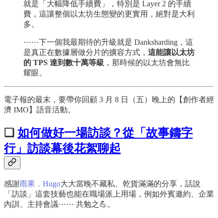
就是「大幅降低手續費」，特別是 Layer 2 的手續
費，這讓整個以太坊生態變的更實用，絕對是大利
多。
⋯⋯下一個我最期待的升級就是 Danksharding，這
是真正在數據層做分片的擴容方式，
這能讓以太坊
的 TPS 達到數十萬等級
，那時候的以太坊會無比
耀眼。
電子報的最末，要帶你回顧 3 月 8 日（五）晚上的【創作者經
濟 IMO】語音活動。
❏
如何做好一場訪談？從「故事鑄字
行」訪談幕後花絮聊起
感謝
雨果．Hugo
大大當晚不藏私、乾貨滿滿的分享，話說
「訪談」這套技藝也能在職場派上用場，例如外賓邀約、企業
內訓、主持會議⋯⋯ 共勉之💪。