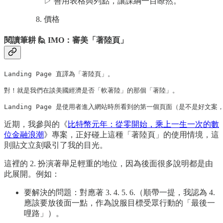
▷ 善用表格與列點，讓課綱一目瞭然。
價格
閱讀筆耕 🙋 IMO：審美「著陸頁」
Landing Page 直譯為「著陸頁」。

對！就是我們在談美國經濟是否「軟著陸」的那個「著陸」。

Landing Page 是使用者進入網站時所看到的第一個頁面（是不是
近期，我參與的《
比特幣元年：從零開始，乘上一生一次的數
位金融浪潮
》專案，正好碰上這種「著陸頁」的使用情境，這
則貼文立刻吸引了我的目光。
​這裡的 2. 扮演著舉足輕重的地位，因為後面很多說明都是由
此展開。例如：
要解決的問題：對應著 3. 4. 5. 6.（順帶一提，我認為 4.
應該要放後面一點，作為說服目標受眾行動的「最後一
哩路」）。