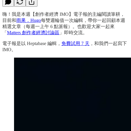
嗨！我是本週【創作者經濟 IMO】電子報的主編閱讀筆耕，
目前和
雨果．Hugo
每雙週輪值一次編輯，帶你一起回顧本週
精選文章（每週一上午 6 點派報）。也歡迎大家一起來
「
Matters 創作者經濟討論區
」即時交流。
電子報是以 Heptabase 編輯，
免費試用 7 天
，和我們一起寫下
IMO。