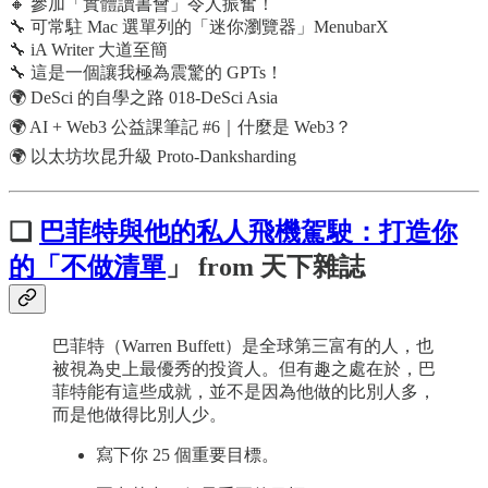
🔸 參加「實體讀書會」令人振奮！
🔧 可常駐 Mac 選單列的「迷你瀏覽器」MenubarX
🔧 iA Writer 大道至簡
🔧 這是一個讓我極為震驚的 GPTs！
🌍 DeSci 的自學之路 018-DeSci Asia
🌍 AI + Web3 公益課筆記 #6｜什麼是 Web3？
🌍 以太坊坎昆升級 Proto-Danksharding
❏
巴菲特與他的私人飛機駕駛：打造你
的「不做清單
」 from 天下雜誌
巴菲特（Warren Buffett）是全球第三富有的人，也
被視為史上最優秀的投資人。但有趣之處在於，巴
菲特能有這些成就，並不是因為他做的比別人多，
而是他做得比別人少。
寫下你 25 個重要目標。