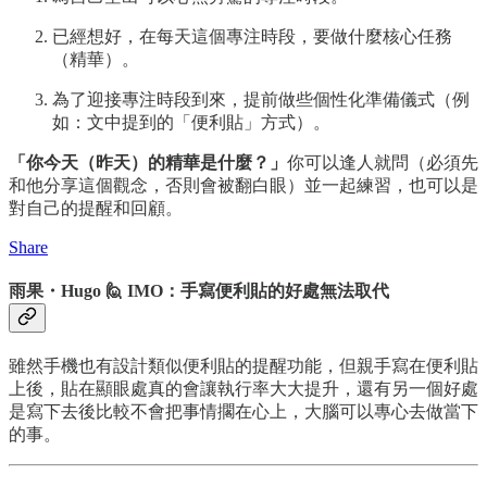
已經想好，在每天這個專注時段，要做什麼核心任務
（精華）。
為了迎接專注時段到來，提前做些個性化準備儀式（例
如：文中提到的「便利貼」方式）。
「你今天（昨天）的精華是什麼？」
你可以逢人就問（必須先
和他分享這個觀念，否則會被翻白眼）並一起練習，也可以是
對自己的提醒和回顧。
Share
雨果・Hugo 🙋 IMO：手寫便利貼的好處無法取代
雖然手機也有設計類似便利貼的提醒功能，但親手寫在便利貼
上後，貼在顯眼處真的會讓執行率大大提升，還有另一個好處
是寫下去後比較不會把事情擱在心上，大腦可以專心去做當下
的事。