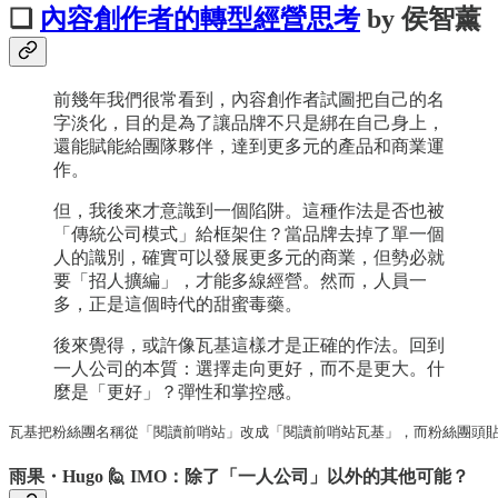
❏
內容創作者的轉型經營思考
by 侯智薰
前幾年我們很常看到，內容創作者試圖把自己的名
字淡化，目的是為了讓品牌不只是綁在自己身上，
還能賦能給團隊夥伴，達到更多元的產品和商業運
作。​
但，我後來才意識到一個陷阱。這種作法是否也被
「傳統公司模式」給框架住？​當品牌去掉了單一個
人的識別，確實可以發展更多元的商業，但勢必就
要「招人擴編」，才能多線經營。然而，人員一
多，正是這個時代的甜蜜毒藥。
後來覺得，或許像瓦基這樣才是正確的作法。​回到
一人公司的本質：選擇走向更好，而不是更大。什
麼是「更好」？彈性和掌控感。
瓦基把粉絲團名稱從「閱讀前哨站」改成「閱讀前哨站瓦基」，而粉絲團頭貼也
雨果・Hugo 🙋 IMO：除了「一人公司」以外的其他可能？