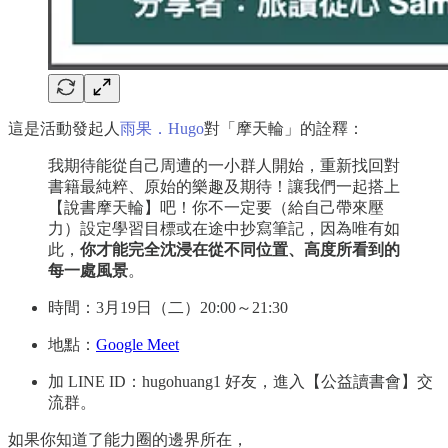
這是活動發起人
雨果．Hugo
對「摩天輪」的詮釋：
我期待能從自己周遭的一小群人開始，重新找回對
書籍最純粹、原始的樂趣及期待！讓我們一起搭上
【說書摩天輪】吧！你不一定要（給自己帶來壓
力）設定學習目標或在途中抄寫筆記，因為唯有如
此，
你才能完全沈浸在從不同位置、高度所看到的
每一處風景
。
時間：3月19日（二）20:00～21:30
地點：
Google Meet
加 LINE ID：hugohuang1 好友，進入【公益讀書會】交
流群。
如果你知道了能力圈的邊界所在，