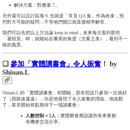
解決方案：對應著 7.。
另外還可以設計區塊 9. 也就是「常見 QA 集」作為收束，預
判對方可能的疑問，不等他們開口就直接精準解答。
我們可以先把以上方法論 keep in mind，未來每次逛到那些
「著陸頁」時，就能站在審美的角度（文案之美），看到不一
樣的風景。
❏
參加「實體讀書會」令人振奮
！ by
Shiuan.L
Shiuan.L 的「實體讀書會」初體驗，原本想說只參加一次就好
了（因路途遙遠），但是他發現了令人振奮的理由，他改觀
了，甚至開始有點期待下一場讀書會：
人數控制＜5人：
實體聚會應該讓所有來賓都
有機會交流分享。