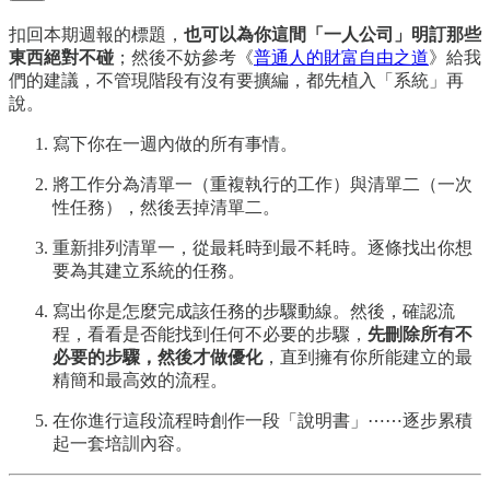
扣回本期週報的標題，
也可以為你這間「一人公司」明訂那些
東西絕對不碰
；然後不妨參考《
普通人的財富自由之道
》給我
們的建議，不管現階段有沒有要擴編，都先植入「系統」再
說。
寫下你在一週內做的所有事情。
將工作分為清單一（重複執行的工作）與清單二（一次
性任務），然後丟掉清單二。
重新排列清單一，從最耗時到最不耗時。逐條找出你想
要為其建立系統的任務。
寫出你是怎麼完成該任務的步驟動線。然後，確認流
程，看看是否能找到任何不必要的步驟，
先刪除所有不
必要的步驟，然後才做優化
，直到擁有你所能建立的最
精簡和最高效的流程。
在你進行這段流程時創作一段「說明書」⋯⋯逐步累積
起一套培訓內容。