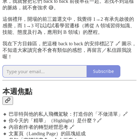
承，我就會把它們 back to back 前後串在一起。若找不到這樣
的脈絡，就不會強求 😅。
這個禮拜，開場的前三篇選文中，我覺得 1→2 有承先啟後的
感覺，而 1→3 可以試試看學習遷移（將從 A 領域習得知識、
技能、態度及行為，應用到 B 領域）的歷程。
我在下方目錄區，把這種 back to back 的安排標記了 🔗 圖示，
不知道大家讀完會不會有類似的感想，再留言／私信跟我說
喔！
Subscribe
本週焦點
🔸 巴菲特與他的私人飛機駕駛：打造你的「不做清單」🔗
🔸 你今天的「精華」（Highlight）是什麼？🔗
🔸 內容創作者的轉型經營思考 🔗
🔸 文案頁（Landing Page）的區塊組成