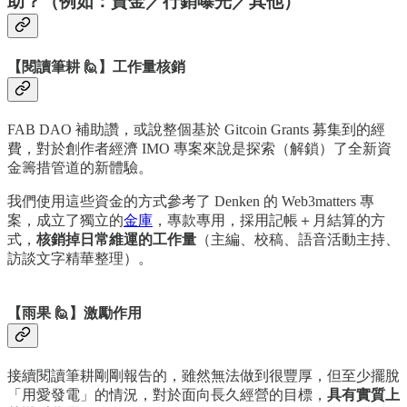
助？（例如：資金／行銷曝光／其他）
【閱讀筆耕 🙋】工作量核銷
FAB DAO 補助讚，或說整個基於 Gitcoin Grants 募集到的經
費，對於創作者經濟 IMO 專案來說是探索（解鎖）了全新資
金籌措管道的新體驗。
我們使用這些資金的方式參考了 Denken 的 Web3matters 專
案，成立了獨立的
金庫
，專款專用，採用記帳＋月結算的方
式，
核銷掉日常維運的工作量
（主編、校稿、語音活動主持、
訪談文字精華整理）。
【雨果 🙋】激勵作用
接續閱讀筆耕剛剛報告的，雖然無法做到很豐厚，但至少擺脫
「用愛發電」的情況，對於面向長久經營的目標，
具有實質上