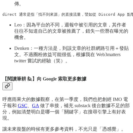
傳。
direct 通常是指「找不到來源」的直接流量，譬如從 Discord App 點擊
Leo：因為平台的不同，週報中被引用的文章，其作者
往往不知道自己的文章被推薦了，錯失一些潛在曝光的
機會。
Denken：一種方法是，到該文章的社群網路引用＋發貼
文。不過圈粉效益可能很低，根據我在 Web3matters
twitter 嘗試的經驗（笑）。
【閱讀筆耕 🙋】向 Google 索取更多數據
呼應雨果大的數據觀察，在第一季度，我們也把創經 IMO 電
子報和
GSC
、
GA
做了串接，補充 substack 後台數據不足的部
分，例如清楚明白是哪一個「關鍵字」在搜尋引擎上有好表
現。
讓未來復盤的時候有更多參考資料，不光只是「憑感覺」。