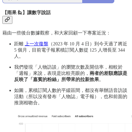
【雨果 🙋】讓數字說話
藉由一些後台數據觀察，和大家回顧一下專案近況：
距離
上一次復盤
（2023 年 10 月 4 日）到今天過了將近
5 個月，目前電子報累積訂閱人數從 125 人增長至 344
人。
我們發現「人物訪談」的瀏覽次數及開信率，相較於
「週報」來說，表現是比較亮眼的，
兩者的差額應該是
反映了「嘉賓的粉絲」所帶來的拉新效果
。
如圖，累積訂閱人數的平緩區間，都沒有舉辦語音訪談
活動（所以沒有發布「人物誌」電子報），也和前面的
推測相吻合。