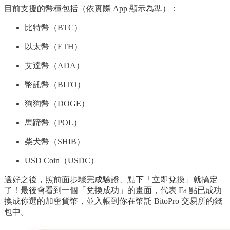
目前支援的幣種包括（依實際 App 顯示為準）：
比特幣（BTC）
以太幣（ETH）
艾達幣（ADA）
幣託幣（BITO）
狗狗幣（DOGE）
馬蹄幣（POL）
柴犬幣（SHIB）
USD Coin（USDC）
選好之後，照前面步驟完成驗證、點下「立即兌換」就搞定
了！最後會看到一個「兌換成功」的畫面，代表 Fa 點已成功
換成你選的加密貨幣，並入帳到你在幣託 BitoPro 交易所的錢
包中。