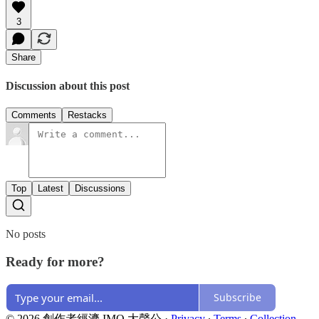
3
Share
Discussion about this post
Comments
Restacks
Top
Latest
Discussions
No posts
Ready for more?
Subscribe
© 2026 創作者經濟 IMO 大聲公
·
Privacy
∙
Terms
∙
Collection