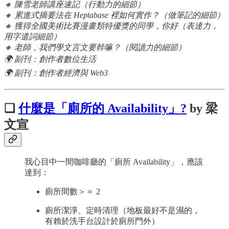
🔸 陳雪老師講座速記（行動力的細節）
🔸 累進式摘要法在 Heptabase 裡如何實作？（做筆記的細節）
🔸 獲得全國美術比賽漫畫類特優獎的同學，你好（表達力，
用字遣詞細節）
🔸 老師，我們學文言文要幹嘛？（閱讀力的細節）
🌍 副刊：創作者數位生活
🌍 副刊：創作者經濟與 Web3
❏
什麼是「廁所的 Availability」?
by 梁
文宣
我心目中一間咖啡廳的「廁所 Availability」，應該
達到：
廁所間數＞＝ 2
廁所潔淨、定時清理（地板最好不是濕的，
有賴於洗手台設計於廁所門外）