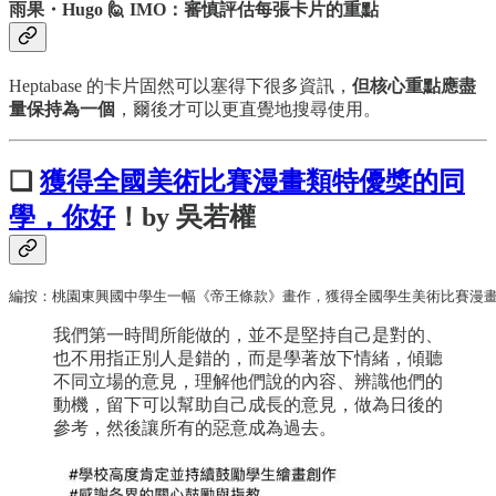
雨果・Hugo 🙋 IMO：審慎評估每張卡片的重點
Heptabase 的卡片固然可以塞得下很多資訊，
但核心重點應盡
量保持為一個
，爾後才可以更直覺地搜尋使用。
❏
獲得全國美術比賽漫畫類特優獎的同
學，你好
！by 吳若權
編按：桃園東興國中學生一幅《帝王條款》畫作，獲得全國學生美術比賽漫畫類
我們第一時間所能做的，並不是堅持自己是對的、
也不用指正別人是錯的，而是學著放下情緒，傾聽
不同立場的意見，理解他們說的內容、辨識他們的
動機，留下可以幫助自己成長的意見，做為日後的
參考，然後讓所有的惡意成為過去。