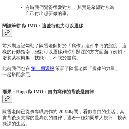
有時我們覺得很愛對方 ，其實是希望對方為
自己付出想要做的事。
閱讀筆耕 🙋 IMO：這些行動力可以遷移
前六則速記勾勒了陳雪老師對於「寫作」這件事情的態度，這
樣的行動指南，絕對可以遷移到你所關注的方方面面（例如：
培養某種興趣、技能），不限於書寫。
此前我們也在
第二期週報
策展了陳雪老師「規律的力量」，
一起搭配參照。
雨果・Hugo 🙋 IMO：自由寫作的背後是自律
陳雪老師已從事專職寫作約 20 年時間，看似自由的生活，其
實背後所支撐的是高度的自律，過著一種如同軍人規律、按表
操課的生活。