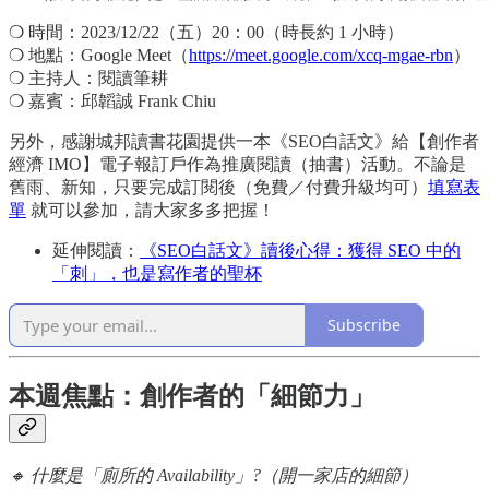
❍ 時間：2023/12/22（五）20：00（時長約 1 小時）
❍ 地點：Google Meet（
https://meet.google.com/xcq-mgae-rbn
）
❍ 主持人：閱讀筆耕
❍ 嘉賓：邱韜誠 Frank Chiu
另外，感謝城邦讀書花園提供一本《SEO白話文》給【創作者
經濟 IMO】電子報訂戶作為推廣閱讀（抽書）活動。不論是
舊雨、新知，只要完成訂閱後（免費／付費升級均可）
填寫表
單
就可以參加，請大家多多把握！
延伸閱讀：
《SEO白話文》讀後心得：獲得 SEO 中的
「刺」，也是寫作者的聖杯
Subscribe
本週焦點：創作者的「細節力」
🔸 什麼是「廁所的 Availability」?（開一家店的細節）