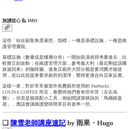
旅讀從心 🙋 IMO
這些「站在顧客角度著想」指標，一種是基礎設施，一種是維
護管理層面。
基礎設施（數量或是樓層分布）一開始裝潢就得考量進去，比
較難立刻改動；在維護管理方面，參考義大利（最近剛從該國
旅遊回來）的咖啡廳、速食店廁所大部分都是要消費才能使
用，若以此前提來要求廁所的潔淨，覺得更適合向店家反應。
這樣一來，對於常常被當作免費廁所使用的 Starbucks、
LOUISA COFFEE 而言，會覺得他們會有些辛苦（左右為
難）；但若是能搭配小工具，例如閱讀筆耕說的「馬桶掀蓋
器」，應該會讓維護變得簡單且有效率一些。
❏
陳雪老師講座速記
by 雨果・Hugo