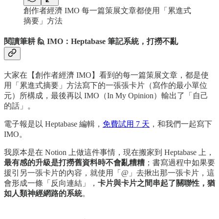
創作者經濟 IMO 每一篇策展文章都使用「累進式
摘要」方法
閱讀筆耕 🙋 IMO：Heptabase 筆記系統，打撈不亂
大家在【創作者經濟 IMO】看到的每一篇策展文章，都是使
用「累進式摘要」方法寫下的一張張卡片（寫作的最小單位
元）所構成，最後再以 IMO（In My Opinion）輸出了「自己
的話」。
電子報是以 Heptabase 編輯，
免費試用 7 天
，和我們一起寫下
IMO。
我原本是在 Notion 上做這件事情，現在搬家到 Heptabase 上，
最有感的升級是打撈舊資料時不會亂糟糟
；書寫過程中如果要
援引另一張卡片的內容，就使用「@」去揪出那一張卡片，這
會形成一條「反向連結」，
卡片與卡片之間串起了關聯性，猶
如人類神經網路的系統
。