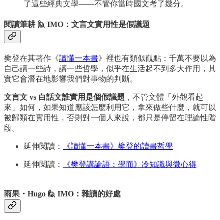
了這些經典文學——不管你當時國文考了幾分。
閱讀筆耕 🙋 IMO：文言文實用性是假議題
樊登在其著作《
讀懂一本書
》裡也有類似觀點：千萬不要以為
自己讀一些詩，讀一些哲學，似乎在生活起不到多大作用，其
實它會潛在地影響我們對事物的判斷。
文言文 vs 白話文誰實用是個假議題
，不管文體「外觀看起
來」如何，如果知道應該怎麼利用它，拿來做些什麼，就可以
被歸類在實用性，否則對一個人來說，都只是停留在理論性階
段。
延伸閱讀：
《讀懂一本書》樊登的讀書哲學
延伸閱讀：
《樊登講論語：學而》冷知識與微心得
雨果・Hugo 🙋 IMO：雜讀的好處