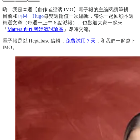
嗨！我是本週【創作者經濟 IMO】電子報的主編閱讀筆耕，
目前和
雨果．Hugo
每雙週輪值一次編輯，帶你一起回顧本週
精選文章（每週一上午 6 點派報）。也歡迎大家一起來
「
Matters 創作者經濟討論區
」即時交流。
電子報是以 Heptabase 編輯，
免費試用 7 天
，和我們一起寫下
IMO。