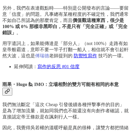
另外，我們在表達觀點時——特別是公開發布的言論——要留
意「信度」的問題。凡事總有某種程度的不確定性，我們通常
不如自己所認為的那麼肯定，而且
價值觀這種東西，很少是
100% 或 0% 那樣非黑即白，不是只有「完全正確」或「完全
錯誤」
。
用字遣詞上，如果能傳達是「部分人」（not 100%）走路有如
皇帝般霸道，意即不要一竿子打翻一船人，相信就不會引起軒
然大波，這也是
傅瑞德
老師提到的
防禦性寫作
技巧的一環。
延伸閱讀：
寫作的反思 #01 信度
雨果・Hugo 🙋 IMO：立場相對的雙方可能有相同的本意
我們無法斷定「這次 Cheap 引發後續各種抨擊事件的目的」
是為了增加流量，就如同我們也不能還沒有向創作者確認，就
直接認定帝王條款是在諷刺行人一樣。
因此，我覺得吳若權的溫暖呼籲是真的很棒，讓雙方都把情緒