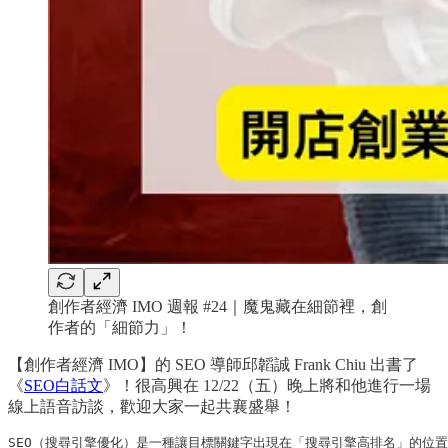
創作者經濟 IMO 週報 #24｜魔鬼藏在細節裡，創
作者的「細節力」！
【創作者經濟 IMO】的 SEO 導師邱韜誠 Frank Chiu 出書了
《
SEO白話文
》！很高興在 12/22（五）晚上將和他進行一場
線上語音訪談，歡迎大家一起共襄盛舉！
SEO（搜尋引擎優化）是一種讓目標關鍵字出現在「搜尋引擎高排名」的位