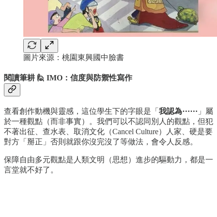
圖片來源：桃園東興國中臉書
閱讀筆耕 🙋 IMO：信度與防禦性寫作
查看創作動機與靈感，這位學生下的字眼是「
我認為⋯⋯
」屬
於一種觀點（而非事實）。我們可以不認同別人的觀點，但犯
不著出征、查水表、取消文化（Cancel Culture）人家、硬是要
對方「掰正」否則就跟你沒完沒了等做法，會令人反感。
保障自由多元觀點是人類文明（思想）進步的驅動力，都是一
言堂就不好了。