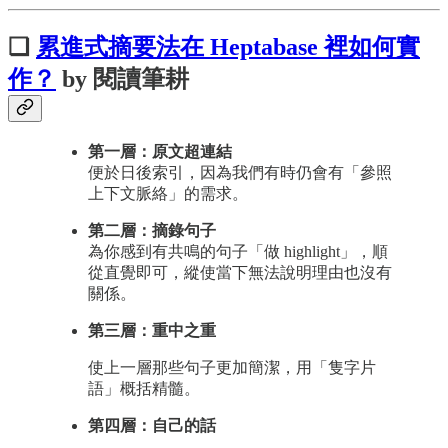
❏
累進式摘要法在 Heptabase 裡如何實
作？
by 閱讀筆耕
第一層：原文超連結
便於日後索引，因為我們有時仍會有「參照
上下文脈絡」的需求。
第二層：摘錄句子
為你感到有共鳴的句子「做 highlight」，順
從直覺即可，縱使當下無法說明理由也沒有
關係。
第三層：重中之重
使上一層那些句子更加簡潔，用「隻字片
語」概括精髓。
第四層：自己的話