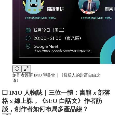
創作者經濟 IMO 聊書會｜《普通人的財富自由之
道》
❏ IMO 人物誌｜三位一體：書籍 x 部落
格 x 線上課，《SEO 白話文》作者訪
談，創作者如何布局多產品線？