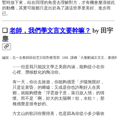
暫時放下來，站在同理的角度去理解對方，才有機會釐清彼此
的動機，其實可能都只是出於為了讓這世界更美好、進步而
已。
❏
老師，我們學文言文要幹嘛？
by 田宇
塵
編按：北一女教師區桂芝日前對教育部 108 課綱「大量刪減文言文」遭感
⋯⋯但是我只能說文學之美跟內涵，能夠從小在你
心裡、潛移默化的陶冶你。
有一天，你出去旅遊，你能夠感受「夕陽無限好，
只是近黃昏」的唏噓；又或是你也許剛好人在異
鄉，就能夠體會「浮雲遊子意，落日故人情」的情
懷。而不是「啊，好大的太陽啊！欸，水欸！」那
種感覺是很奇妙的。
方文山的歌詞你覺得美，也是因為你從小多少吸收