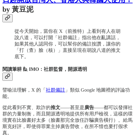
by 黃豆泥
從今天開始，當你在 X（前推特）上看到有人在胡
說八道，可以打開「社群備註」指出他在亂講話，
如果其他人認同你，可以幫你的備註按讚，讓你的
「打（查）臉（核）」直接呈現在胡說八道的推文
底下。
閱讀筆耕 🙋 IMO：社群監督，開源透明
譬喻法理解，X 的「
社群備註
」類似 Google 地圖裡的評論功
能。
從此看到不實、欺詐的
推文
——甚至是
廣告
——都可以發揮社
群的力量制衡，而且開源透明地提供所有用戶檢視，這樣的環
境實在比臉書好太多（臉書那完全放任詐騙廣告橫行）。給馬
斯克好評，即使得罪業主掉廣告營收，在所不惜也要打假求
真。