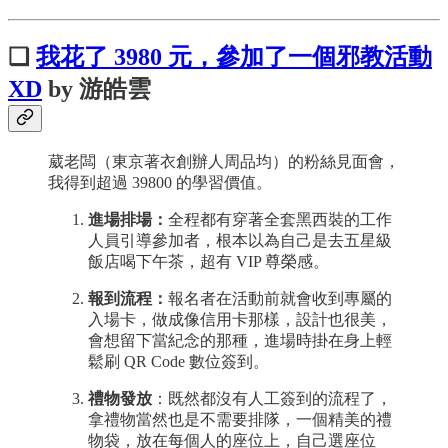
❏
我花了 3980 元，參加了一個邪教活動
XD
by 游皓雲
葳老闆（東京著衣創辦人周品均）的粉絲見面會，
我得到超過 39800 的學習價值。
進場排場：
全程都有穿著全套黑西裝的工作
人員引導參加者，根本以為自己是去五星級
飯店喝下午茶，超有 VIP 尊榮感。
報到流程：
報名者在活動前就會收到專屬的
入場卡，做成像信用卡那樣，設計也很美，
會想留下當紀念的那種，進場時掛在身上輕
鬆刷 QR Code 數位簽到。
禮物發放
：既然都沒有人工簽到的流程了，
拿禮物當然也是不需要排隊，一個精美的禮
物袋，放在每個人的座位上，自己選座位