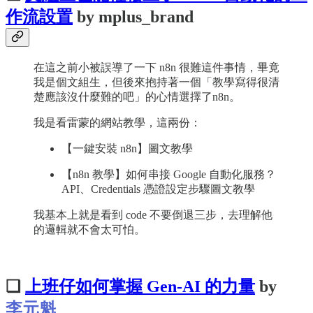
作流設置
by mplus_brand
在這之前小被誤導了一下 n8n 很難這件事情，畢竟
我是個文組生，但後來抱持著一個「教學寫得很清
楚應該沒什麼難的吧」的心情選擇了n8n。
我是看雷蒙的網站教學，這兩份：
【一鍵安裝 n8n】圖文教學
【n8n 教學】如何串接 Google 自動化服務？
API、Credentials 憑證設定步驟圖文教學
我基本上就是看到 code 不要倒退三步，去理解他
的邏輯就不會太可怕。
❏
上班仔如何掌握 Gen-AI 的力量
by
李元魁