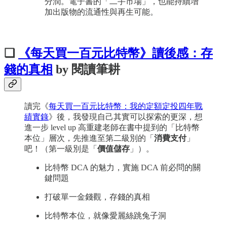
分潤。電子書的「二手市場」，也能持續增
加出版物的流通性與再生可能。
❏
《每天買一百元比特幣》讀後感：存
錢的真相
by 閱讀筆耕
讀完《
每天買一百元比特幣：我的定額定投四年戰
績實錄
》後，我發現自己其實可以探索的更深，想
進一步 level up 高重建老師在書中提到的「比特幣
本位」層次，先推進至第二級別的「
消費支付
」
吧！（第一級別是「
價值儲存
」）。
比特幣 DCA 的魅力，實施 DCA 前必問的關
鍵問題
打破單一金錢觀，存錢的真相
比特幣本位，就像愛麗絲跳兔子洞