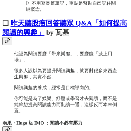
▷ 不用寫長篇筆記，重點是幫助自己記住關
鍵概念。
❏
昨天聽股癌回答聽眾 Q&A「如何提高
閱讀的興趣」
by 瓦基
他認為閱讀要麼「帶來樂趣」，要麼能「派上用
場」。
很多人誤以為要提升閱讀興趣，就要對很多東西產
生興趣，其實不然。
閱讀興趣的養成，經常是目標導向的。
你可能是為了娛樂、紓壓或學習才去閱讀，而不是
純粹想提高閱讀能力而亂讀一通，這樣反而本末倒
置。
雨果・Hugo 🙋 IMO ：閱讀不必有壓力