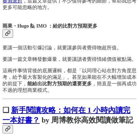
春酒派對
，這篇文章提供了不少值得參考的細節，幫助我思考
更多可能忽略的地方。
雨果・Hugo 🙋 IMO ：給的比對方預期更多
要讓一個活動引爆討論，就要讓參與者覺得物超所值。
要讓一篇文章轉發數爆量，就要讓讀者覺得情緒價值被點滿。
這兩件事情背後的底層邏輯，都是「以同理心站在對方角度思
考，給予最大客製化的滿足」。甚至如果能在不大幅增加成本
的前提下，
能給出比對方預期的還要更多
，簡直是一個再成功
不過的理想商業模式。
❏
新手閱讀攻略：如何在 1 小時內讀完
一本好書？
by 周博教你高效閱讀做筆記