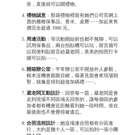
坐，直接就可以開禮物。
禮物誠意
：那袋禮物裡面有她們公司官網上
賣的幾種保養品、香水、桌曆⋯⋯加起來售
價完全超過 3980 元。
周邊活動
：等活動開始前也都不無聊，可以
試用保養品，兩台拍貼機可以玩，留言牆可
以寫便利貼留言給葳老闆，美美的拍照打卡
牆可以拍⋯⋯。
開箱辦公室
：平常辦公室不開放外人參觀，
根本沒機會親眼目睹，藉著見面會來現場朝
聖，就像是得到超值加碼禮⋯⋯。
葳老闆互動設計
：回答每一題，葳老闆是會
走到現場不同區域去回答的，讓每個區的參
加者都有機會近距離看到她一段時間。坐在
最後面也不會覺得被遺忘。
合照流程設計
：她這場連合照都有分區進
行，大約是幾十人一區，可以拍到一張小團