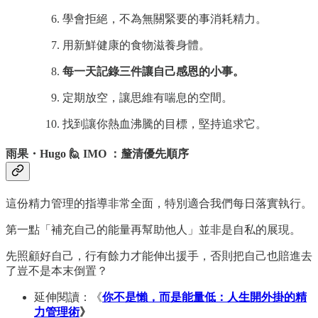
學會拒絕，不為無關緊要的事消耗精力。
用新鮮健康的食物滋養身體。
每一天記錄三件讓自己感恩的小事。
定期放空，讓思維有喘息的空間。
找到讓你熱血沸騰的目標，堅持追求它。
雨果・Hugo 🙋 IMO ：釐清優先順序
這份精力管理的指導非常全面，特別適合我們每日落實執行。
第一點「補充自己的能量再幫助他人」並非是自私的展現。
先照顧好自己，行有餘力才能伸出援手，否則把自己也賠進去
了豈不是本末倒置？
延伸閱讀：《
你不是懶，而是能量低：人生開外掛的精
力管理術
》