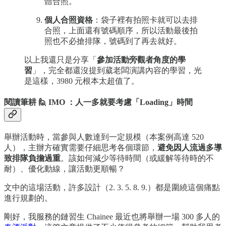
體合照。
個人合照資格
：袋子裡有拍照卡就可以去排
合照，上面還有號碼順序，所以活動最後拍
照也不必搶排隊，號碼到了再去就好。
以上我還只是分享「
參加活動旁觀者角度的學
習
」，完全都還沒提到葳老闆演講內容的學習，光
是這樣，3980 元根本太超值了。
閱讀筆耕 🙋 IMO ：人一多就要考慮「Loading」時間
舉辦活動時，當參與人數達到一定規模（本案例高達 520
人），主辦方確實需要仔細思考各個環節，
避免因人流過多導
致排隊負擔過重
。該如何減少等待時間（或緩解等待時的不
耐）、優化動線，讓活動更順暢？
文中的這場活動，許多設計（2. 3. 5. 8. 9.）都是圍繞這個痛點
進行規劃的。
剛好，我服務的鏈習生 Chainee 最近也將舉辦一場 300 多人的