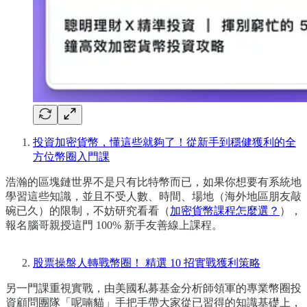
投資加密貨幣，懂這些就夠了！從新手到穩健獲利的全
方位幣圈入門課
浩瀚的區塊鏈世界不是只有比特幣而已，如果你想要有系統地
學習這些知識，並且不受人數、時間、場地（海外地區朋友敲
碗已久）的限制，不妨研究看看（
加密貨幣課程怎麼選？
），
報名腦哥親授這門 100% 新手友善線上課程。
股票操盤人轉戰幣圈！ 精選 10 招實戰獲利策略
另一門課重視實戰，由美國私募基金分析師領軍的專業幣圈投
資顧問團隊「呢喃貓」手把手帶大家從已習得的知識基礎上，