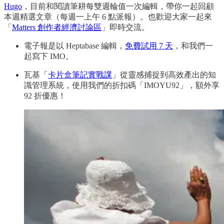
Hugo
，目前和閱讀筆耕每雙週輪值一次編輯，帶你一起回顧
本週精選文章（每週一上午 6 點派報）。也歡迎大家一起來
「
Matters 創作者經濟討論區
」即時交流。
電子報是以 Heptabase 編輯，
免費試用 7 天
，和我們一
起寫下 IMO。
瓦基「
卡片盒筆記實戰課
」從靈感捕捉到高效產出的知
識管理系統，使用我們的折扣碼「IMOYU92」，額外享
92 折優惠！