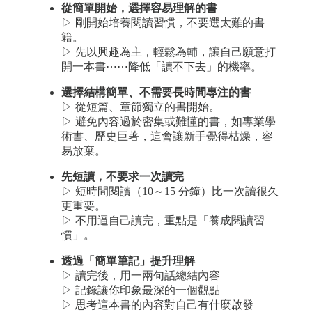
從簡單開始，選擇容易理解的書
▷ 剛開始培養閱讀習慣，不要選太難的書
籍。
▷ 先以興趣為主，輕鬆為輔，讓自己願意打
開一本書⋯⋯降低「讀不下去」的機率。
選擇結構簡單、不需要長時間專注的書
▷ 從短篇、章節獨立的書開始。
▷ 避免內容過於密集或難懂的書，如專業學
術書、歷史巨著，這會讓新手覺得枯燥，容
易放棄。
先短讀，不要求一次讀完
▷ 短時間閱讀（10～15 分鐘）比一次讀很久
更重要。
▷ 不用逼自己讀完，重點是「養成閱讀習
慣」。
透過「簡單筆記」提升理解
▷ 讀完後，用一兩句話總結內容
▷ 記錄讓你印象最深的一個觀點
▷ 思考這本書的內容對自己有什麼啟發