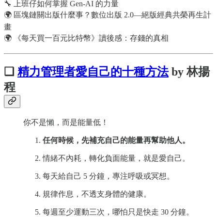
🔧 上班仔如何掌握 Gen-AI 的力量
🌍 區塊鏈關出版什麼事？數位出版 2.0—絕版經典共榮再生計
畫
🌍 《每天買一百元比特幣》讀後感：存錢的真相
❏
精力管理者愛自己的十種方法
by 林揚
程
你不是懶，而是能量低！
任何時候，先補充自己的能量再幫助他人。
情緒不內耗，轉化負面能量，就是愛自己。
每天給自己 5 分鐘，專注呼吸或冥想。
規律作息，不透支身體的健康。
每週至少運動三次，哪怕只是快走 30 分鐘。